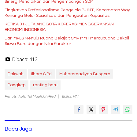
Sinergi Pendidikan dan Pengembangan SDM
Tingkatkan Profesionalisme Pengelola BUMTi, Kecamatan Way
Kenanga Gelar Sosialisasi dan Penguatan Kapasitas
KETIKA 31 JUTA ANGGOTA KOPERASI MENGGERAKKAN
EKONOMI INDONESIA
Dari MPLS Menuju Ruang Belajar: SMP MMT Mercubuana Bekali
Siswa Baru dengan Nilai Karakter
Dibaca:
412
Dakwah
Ilham S.Pd
Muhammadiyah Bungoro
Pangkep
ranting baru
Penulis: Aulia Tul Maulidah/Red
Editor: HM
Baca Juga