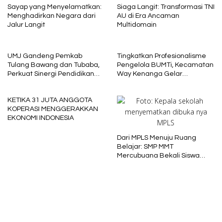
Sayap yang Menyelamatkan:
Siaga Langit: Transformasi TNI
Menghadirkan Negara dari
AU di Era Ancaman
Jalur Langit
Multidomain
UMJ Gandeng Pemkab
Tingkatkan Profesionalisme
Tulang Bawang dan Tubaba,
Pengelola BUMTi, Kecamatan
Perkuat Sinergi Pendidikan
Way Kenanga Gelar
dan Pengembangan SDM
Sosialisasi dan Penguatan
Kapasitas
KETIKA 31 JUTA ANGGOTA
KOPERASI MENGGERAKKAN
EKONOMI INDONESIA
Dari MPLS Menuju Ruang
Belajar: SMP MMT
Mercubuana Bekali Siswa
Baru dengan Nilai Karakter