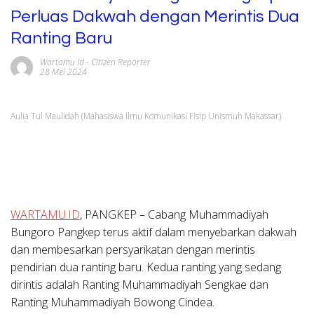
Perluas Dakwah dengan Merintis Dua
Ranting Baru
Wartamu Id
-
Citizen Reporter
28 Mei 2024
Aulia Tul Maulidah (Mahasiswa Ilmu Komunikasi Fisip Unismuh Makassar)
WARTAMU.ID
,
PANGKEP
– Cabang Muhammadiyah
Bungoro Pangkep terus aktif dalam menyebarkan dakwah
dan membesarkan persyarikatan dengan merintis
pendirian dua ranting baru. Kedua ranting yang sedang
dirintis adalah Ranting Muhammadiyah Sengkae dan
Ranting Muhammadiyah Bowong Cindea.