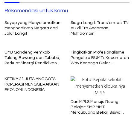
Rekomendasi untuk kamu
Sayap yang Menyelamatkan:
Siaga Langit: Transformasi TNI
Menghadirkan Negara dari
AU di Era Ancaman
Jalur Langit
Multidomain
UMJ Gandeng Pemkab
Tingkatkan Profesionalisme
Tulang Bawang dan Tubaba,
Pengelola BUMTi, Kecamatan
Perkuat Sinergi Pendidikan
Way Kenanga Gelar
dan Pengembangan SDM
Sosialisasi dan Penguatan
Kapasitas
KETIKA 31 JUTA ANGGOTA
KOPERASI MENGGERAKKAN
EKONOMI INDONESIA
Dari MPLS Menuju Ruang
Belajar: SMP MMT
Mercubuana Bekali Siswa
Baru dengan Nilai Karakter