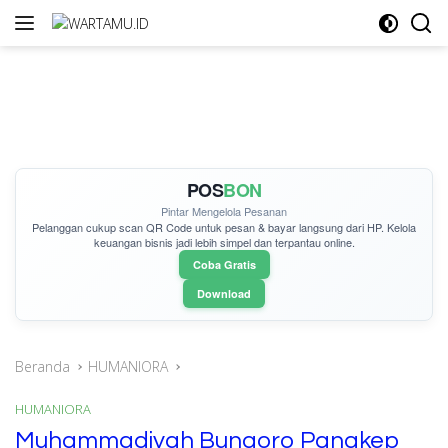
Langsung
ke
konten
POS
BON
Pintar Mengelola Pesanan
Pelanggan cukup
scan QR Code
untuk pesan & bayar langsung dari HP. Kelola
keuangan bisnis jadi lebih simpel dan terpantau online.
Coba Gratis
Download
Beranda
HUMANIORA
HUMANIORA
Muhammadiyah Bungoro Pangkep