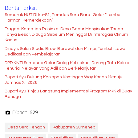
Berita Terkait
Semarak HUT RI ke-81, Pemdes Sera Barat Gelar “Lomba
Harmoni Kemerdekaan”
Tragedi Kematian Rohim di Desa Badur Menyisakan Tanda
Tanya Besar, Diduga Sebelum Meninggal Di interogasi Oknum
Kadus
Diney’s Salon Studio Brow: Berawal dari Mimpi, Tumbuh Lewat
Dedikasi dan Pembelajaran
DPD KNTI Sumenep Gelar Dialog Kebijakan, Dorong Tata Kelola
Tenurial Nelayan yang Adil dan Berkelanjutan
Bupati Ayu Dukung Kesiapan Kontingen Way Kanan Menuju
Jamnas XII 2026
Bupati Ayu Tinjau Langsung Implementasi Program PKK di Buay
Bahuga
Dibaca:
629
Desa Sera Tengah
Kabupaten Sumenep