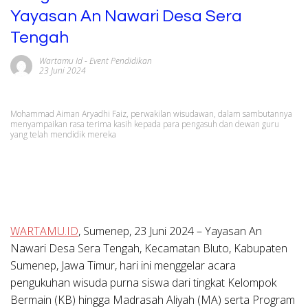
Yayasan An Nawari Desa Sera
Tengah
Wartamu Id
-
Event Pendidikan
23 Juni 2024
Mohammad Aiman Aryadhi Faiz, perwakilan wisudawan, dalam sambutannya
menyampaikan rasa terima kasih kepada para pengasuh dan dewan guru
yang telah mendidik mereka
WARTAMU.ID
,
Sumenep, 23 Juni 2024
– Yayasan An
Nawari Desa Sera Tengah, Kecamatan Bluto, Kabupaten
Sumenep, Jawa Timur, hari ini menggelar acara
pengukuhan wisuda purna siswa dari tingkat Kelompok
Bermain (KB) hingga Madrasah Aliyah (MA) serta Program