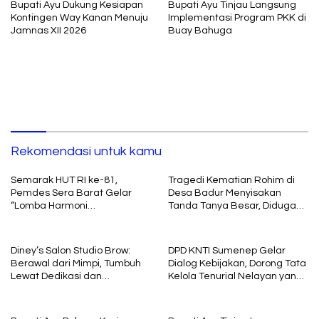
Bupati Ayu Dukung Kesiapan
Bupati Ayu Tinjau Langsung
Kontingen Way Kanan Menuju
Implementasi Program PKK di
Jamnas XII 2026
Buay Bahuga
Rekomendasi untuk kamu
Semarak HUT RI ke-81,
Tragedi Kematian Rohim di
Pemdes Sera Barat Gelar
Desa Badur Menyisakan
“Lomba Harmoni
Tanda Tanya Besar, Diduga
Kemerdekaan”
Sebelum Meninggal Di
interogasi Oknum Kadus
Diney’s Salon Studio Brow:
DPD KNTI Sumenep Gelar
Berawal dari Mimpi, Tumbuh
Dialog Kebijakan, Dorong Tata
Lewat Dedikasi dan
Kelola Tenurial Nelayan yang
Pembelajaran
Adil dan Berkelanjutan