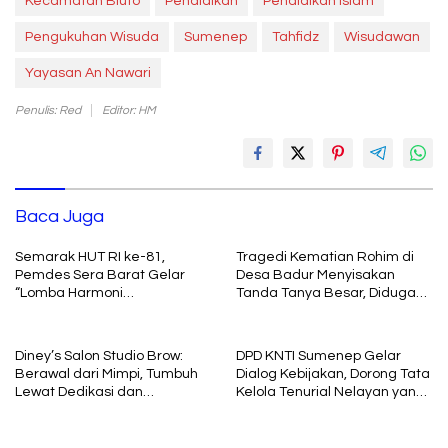
Kecamatan Bluto
Pendidikan
Pendidikan Islam
Pengukuhan Wisuda
Sumenep
Tahfidz
Wisudawan
Yayasan An Nawari
Penulis: Red
Editor: HM
Baca Juga
Semarak HUT RI ke-81,
Tragedi Kematian Rohim di
Pemdes Sera Barat Gelar
Desa Badur Menyisakan
“Lomba Harmoni
Tanda Tanya Besar, Diduga
Kemerdekaan”
Sebelum Meninggal Di
interogasi Oknum Kadus
Diney’s Salon Studio Brow:
DPD KNTI Sumenep Gelar
Berawal dari Mimpi, Tumbuh
Dialog Kebijakan, Dorong Tata
Lewat Dedikasi dan
Kelola Tenurial Nelayan yang
Pembelajaran
Adil dan Berkelanjutan