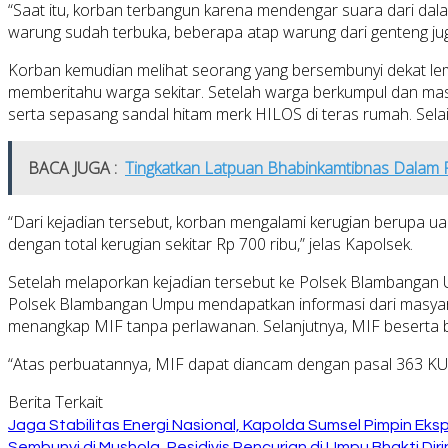
“Saat itu, korban terbangun karena mendengar suara dari da
warung sudah terbuka, beberapa atap warung dari genteng jug
Korban kemudian melihat seorang yang bersembunyi dekat lema
memberitahu warga sekitar. Setelah warga berkumpul dan mas
serta sepasang sandal hitam merk HILOS di teras rumah. Sela
BACA JUGA :
Tingkatkan Latpuan Bhabinkamtibnas Dala
“Dari kejadian tersebut, korban mengalami kerugian berupa ua
dengan total kerugian sekitar Rp 700 ribu,” jelas Kapolsek.
Setelah melaporkan kejadian tersebut ke Polsek Blambangan Um
Polsek Blambangan Umpu mendapatkan informasi dari masyara
menangkap MIF tanpa perlawanan. Selanjutnya, MIF beserta b
“Atas perbuatannya, MIF dapat diancam dengan pasal 363 KU
Berita Terkait
Jaga Stabilitas Energi Nasional, Kapolda Sumsel Pimpin E
Sembunyi di Mushola, Residivis Pencurian di Umpu Bhakti Diri