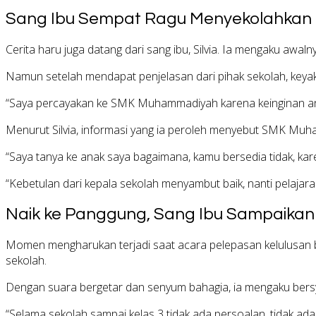
Sang Ibu Sempat Ragu Menyekolahkan
Cerita haru juga datang dari sang ibu, Silvia. Ia mengaku awa
Namun setelah mendapat penjelasan dari pihak sekolah, keya
“Saya percayakan ke SMK Muhammadiyah karena keinginan anak s
Menurut Silvia, informasi yang ia peroleh menyebut SMK Muha
“Saya tanya ke anak saya bagaimana, kamu bersedia tidak, karen
“Kebetulan dari kepala sekolah menyambut baik, nanti pelaj
Naik ke Panggung, Sang Ibu Sampaikan
Momen mengharukan terjadi saat acara pelepasan kelulusan b
sekolah.
Dengan suara bergetar dan senyum bahagia, ia mengaku bersy
“Selama sekolah sampai kelas 3 tidak ada persoalan, tidak a