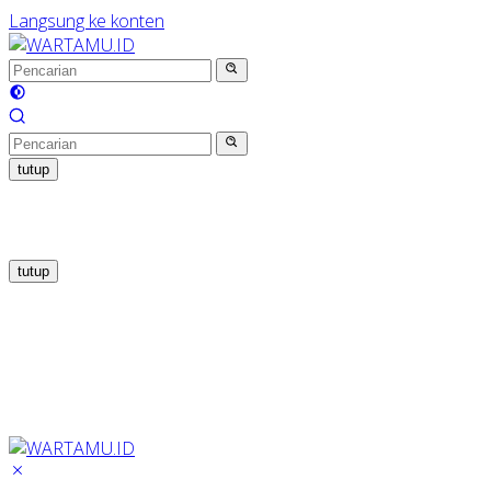
Langsung ke konten
tutup
tutup