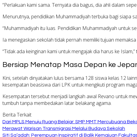
“Perlakuan kami sama. Ternyata dia bagus, dia ahli dalam sep
Menurutnya, pendidikan Muhammadiyah terbuka bagi siapa sa
“Muhammadiyah itu luas. Pendidikan Muhammadiyah untuk semua
Ia menegaskan sekolah tidak pernah memiliki tujuan memaksa 
“Tidak ada keinginan kami untuk mengajak dia harus ke Islam,”
Bersiap Menatap Masa Depan ke Jepa
Kini, setelah dinyatakan lulus bersama 128 siswa kelas 12 la
kesempatan beasiswa dari LPK untuk mengikuti program maga
Kesempatan tersebut menjadi langkah awal Revano untuk mewu
tumbuh tanpa membedakan latar belakang agama.
Berita Terkait
Dari MPLS Menuju Ruang Belajar: SMP MMT Mercubuana Bekal
Merawat Warisan Transmigrasi Melalui Budaya Sekolah
Siti Sa’adah: Perempuan Inspiratif di Balik Kemajuan Fakult