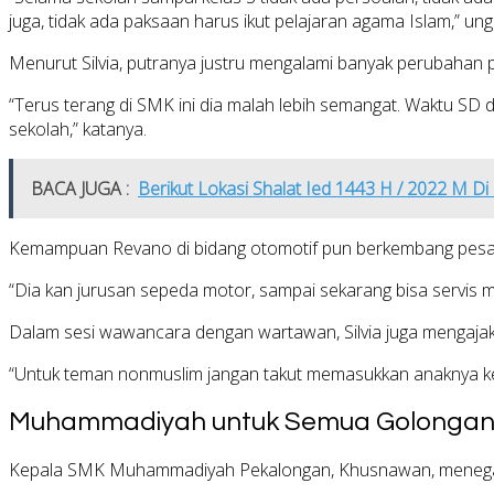
juga, tidak ada paksaan harus ikut pelajaran agama Islam,” un
Menurut Silvia, putranya justru mengalami banyak perubahan
“Terus terang di SMK ini dia malah lebih semangat. Waktu SD d
sekolah,” katanya.
BACA JUGA :
Berikut Lokasi Shalat Ied 1443 H / 2022 M D
Kemampuan Revano di bidang otomotif pun berkembang pesat. 
“Dia kan jurusan sepeda motor, sampai sekarang bisa servis m
Dalam sesi wawancara dengan wartawan, Silvia juga mengaja
“Untuk teman nonmuslim jangan takut memasukkan anaknya ke
Muhammadiyah untuk Semua Golonga
Kepala SMK Muhammadiyah Pekalongan,
Khusnawan
, meneg