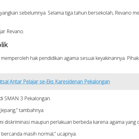
bayangkan sebelumnya. Selama tiga tahun bersekolah, Revano m
jar Revano.
lik
 memperoleh hak pendidikan agama sesuai keyakinannya. Pihak
sal Antar Pelajar se-Eks Karesidenan Pekalongan
di
SMAN 3 Pekalongan
.
 Jepang,” tambahnya.
i diskriminasi maupun perlakuan berbeda karena agama yang d
an bercanda masih normal,” ucapnya.