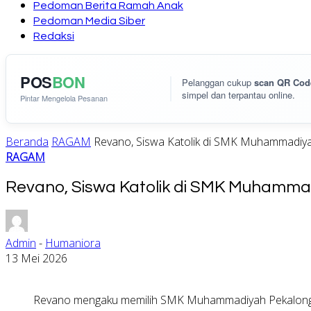
Pedoman Berita Ramah Anak
Pedoman Media Siber
Redaksi
POS
BON
Pelanggan cukup
scan QR Cod
simpel dan terpantau online.
Pintar Mengelola Pesanan
Beranda
RAGAM
Revano, Siswa Katolik di SMK Muhammadiya
RAGAM
Revano, Siswa Katolik di SMK Muhamma
Admin
-
Humaniora
13 Mei 2026
Revano mengaku memilih SMK Muhammadiyah Pekalongan ka