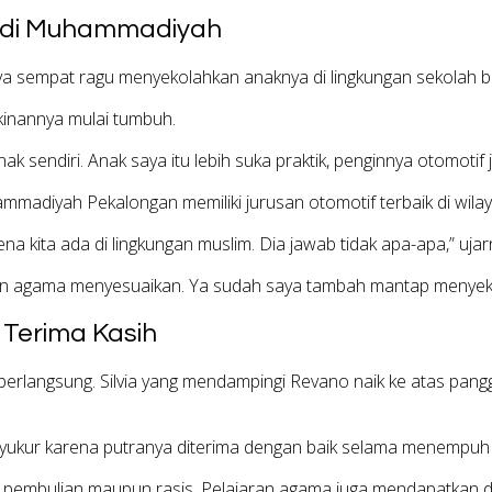
 di Muhammadiyah
lnya sempat ragu menyekolahkan anaknya di lingkungan sekolah b
kinannya mulai tumbuh.
endiri. Anak saya itu lebih suka praktik, penginnya otomotif 
mmadiyah Pekalongan memiliki jurusan otomotif terbaik di wila
a kita ada di lingkungan muslim. Dia jawab tidak apa-apa,” ujar
aran agama menyesuaikan. Ya sudah saya tambah mantap menyeko
 Terima Kasih
erlangsung. Silvia yang mendampingi Revano naik ke atas pan
ukur karena putranya diterima dengan baik selama menempuh p
da pembulian maupun rasis. Pelajaran agama juga mendapatkan d