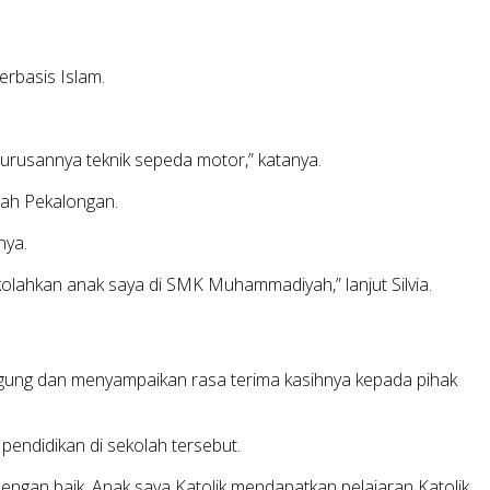
erbasis Islam.
jurusannya teknik sepeda motor,” katanya.
yah Pekalongan.
nya.
lahkan anak saya di SMK Muhammadiyah,” lanjut Silvia.
ggung dan menyampaikan rasa terima kasihnya kepada pihak
endidikan di sekolah tersebut.
engan baik. Anak saya Katolik mendapatkan pelajaran Katolik