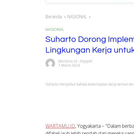
Beranda
NASIONAL
NASIONAL
Suharto Dorong Impleme
Lingkungan Kerja untuk
Wartamu Id
-
Aisyiyah
7 Maret 2024
Suharto menyebut bahwa kesempatan kerja teman-tem
WARTAMU.ID
, Yogyakarta – “Dalam berba
difabel jauh lebih rendah dari mereka yan