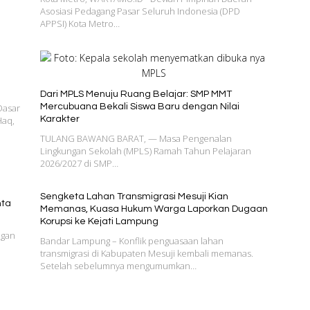
Asosiasi Pedagang Pasar Seluruh Indonesia (DPD
APPSI) Kota Metro…
Dari MPLS Menuju Ruang Belajar: SMP MMT
Dasar
Mercubuana Bekali Siswa Baru dengan Nilai
Haq,
Karakter
TULANG BAWANG BARAT, — Masa Pengenalan
Lingkungan Sekolah (MPLS) Ramah Tahun Pelajaran
2026/2027 di SMP…
Sengketa Lahan Transmigrasi Mesuji Kian
nta
Memanas, Kuasa Hukum Warga Laporkan Dugaan
Korupsi ke Kejati Lampung
ngan
Bandar Lampung – Konflik penguasaan lahan
transmigrasi di Kabupaten Mesuji kembali memanas.
Setelah sebelumnya mengumumkan…