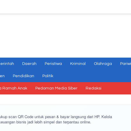
erintah
Daerah
Peristiwa
Kriminal
Olahraga
Pariw
gen
Pendidikan
Politik
a Ramah Anak
Pedoman Media Siber
Redaksi
cukup
scan QR Code
untuk pesan & bayar langsung dari HP. Kelola
keuangan bisnis jadi lebih simpel dan terpantau online.