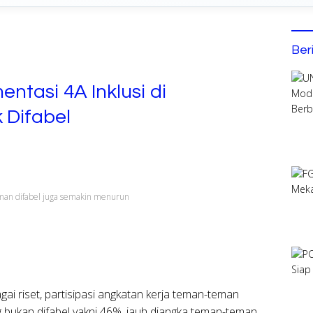
Ber
ntasi 4A Inklusi di
 Difabel
an difabel juga semakin menurun
gai riset, partisipasi angkatan kerja teman-teman
g bukan difabel yakni 46%, jauh diangka teman-teman