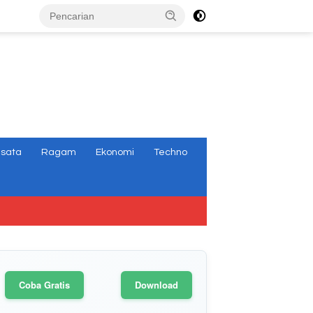
tutup
isata
Ragam
Ekonomi
Techno
Coba Gratis
Download