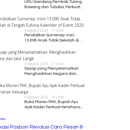
UMJ Gandeng Pemkab Tulang
Bawang dan Tubaba, Perkuat
Sinergi Pendidikan dan
Pengembangan SDM
6 Agustus 2026
11 Lihat
Pendidikan Sumenep: Ironi
13.095 Anak Tidak Sekolah di
Tengah Euforia Kalender of
Event 2026
4 Agustus 2026
11 Lihat
Sayap yang Menyelamatkan:
Menghadirkan Negara dari
Jalur Langit
4 Agustus 2026
10 Lihat
Buka Monev PKK, Bupati Ayu
Ajak Kader Perkuat Ketahanan
Keluarga
ikasi Posbon Revolusi Cara Pesan &