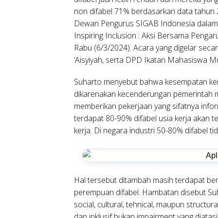
non difabel 71% berdasarkan data tahun 2
Dewan Pengurus SIGAB Indonesia dalam 
Inspiring Inclusion : Aksi Bersama Pen
Rabu (6/3/2024). Acara yang digelar secar
‘Aisyiyah, serta DPD Ikatan Mahasiswa 
Suharto menyebut bahwa kesempatan kerja
dikarenakan kecenderungan pemerintah 
memberikan pekerjaan yang sifatnya info
terdapat 80-90% difabel usia kerja akan te
kerja. Di negara industri 50-80% difabel ti
Hal tersebut ditambah masih terdapat ber
perempuan difabel. Hambatan disebut Suha
social, cultural, tehnical, maupun structu
dan inklusif bukan impairment yang diatasi