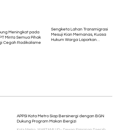
Sengketa Lahan Transmigrasi
pung Meningkat pada
Mesuji Kian Memanas, Kuasa
PT Minta Semua Pihak
Hukum Warga Laporkan
gi Cegah Radikalisme
Dugaan Korupsi ke Kejati
Lampung
APPSI Kota Metro Siap Bersinergi dengan BGN
Dukung Program Makan Bergizi
Kota Metro, WARTAMU.ID– Dewan Pimpinan Daerah