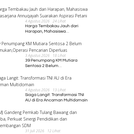
Program Pembinaan Umat
4 Agustus 2026
24 Lihat
Harga Tembakau Jauh dari
Harapan, Mahasiswa
Pascasarjana Annuqayah
Suarakan Aspirasi Petani
3 Agustus 2026
18 Lihat
39 Penumpang KM Mutiara
Sentosa 2 Belum
Ditemukan,Operasi Pencarian
Diperluas
4 Agustus 2026
13 Lihat
Siaga Langit: Transformasi TNI
AU di Era Ancaman Multidomain
31 Juli 2026
12 Lihat