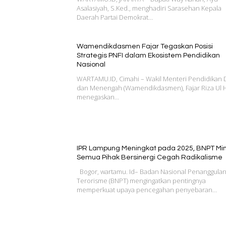
Asalasiyah, S.Ked., menghadiri Sarasehan Kepala
Daerah Partai Demokrat…
Wamendikdasmen Fajar Tegaskan Posisi
Strategis PNFI dalam Ekosistem Pendidikan
Nasional
WARTAMU.ID, Cimahi – Wakil Menteri Pendidikan 
dan Menengah (Wamendikdasmen), Fajar Riza Ul 
menegaskan…
IPR Lampung Meningkat pada 2025, BNPT Mi
Semua Pihak Bersinergi Cegah Radikalisme
Bogor, wartamu. Id– Badan Nasional Penanggula
Terorisme (BNPT) mengingatkan pentingnya
memperkuat upaya pencegahan penyebaran…