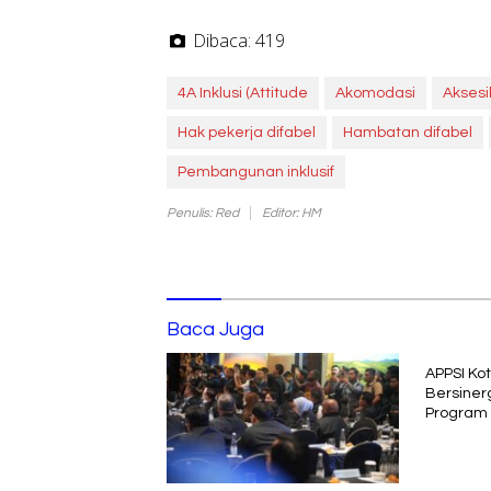
Dibaca:
419
4A Inklusi (Attitude
Akomodasi
Aksesib
Hak pekerja difabel
Hambatan difabel
Pembangunan inklusif
Penulis: Red
Editor: HM
Baca Juga
APPSI Ko
Bersiner
Program 