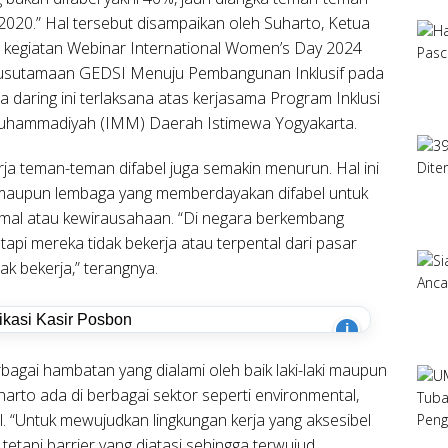
020.” Hal tersebut disampaikan oleh Suharto, Ketua
kegiatan Webinar International Women’s Day 2024
garusutamaan GEDSI Menuju Pembangunan Inklusif pada
a daring ini terlaksana atas kerjasama Program Inklusi
Muhammadiyah (IMM) Daerah Istimewa Yogyakarta.
 teman-teman difabel juga semakin menurun. Hal ini
maupun lembaga yang memberdayakan difabel untuk
rmal atau kewirausahaan. “Di negara berkembang
tapi mereka tidak bekerja atau terpental dari pasar
dak bekerja,” terangnya.
i
bagai hambatan yang dialami oleh baik laki-laki maupun
rto ada di berbagai sektor seperti environmental,
ral. “Untuk mewujudkan lingkungan kerja yang aksesibel
 tetapi barrier yang diatasi sehingga terwujud