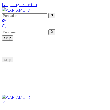
Langsung ke konten
tutup
tutup