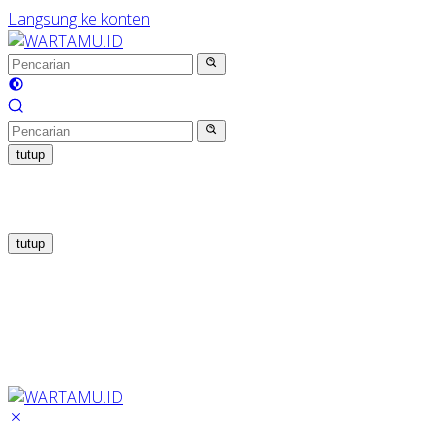
Langsung ke konten
tutup
tutup