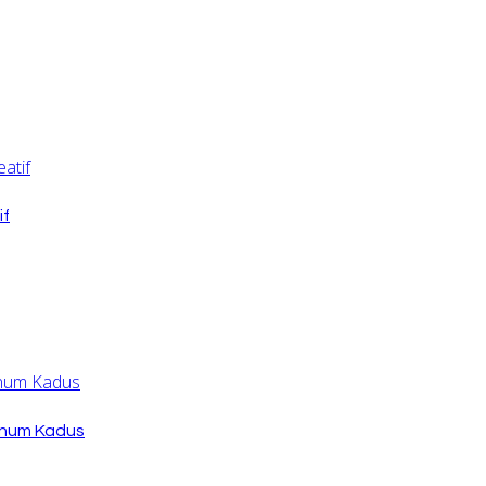
if
knum Kadus