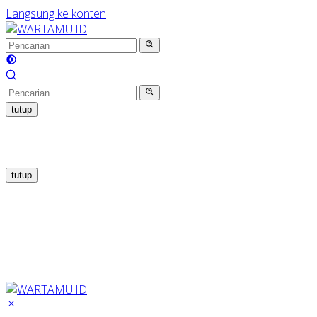
Langsung ke konten
tutup
tutup