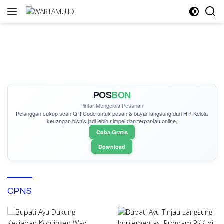
Langsung
ke
konten
POS
BON
Pintar Mengelola Pesanan
Pelanggan cukup
scan QR Code
untuk pesan & bayar langsung dari HP. Kelola
keuangan bisnis jadi lebih simpel dan terpantau online.
Coba Gratis
Download
CPNS