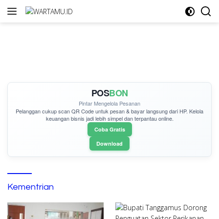
Langsung
ke
konten
POS
BON
Pintar Mengelola Pesanan
Pelanggan cukup
scan QR Code
untuk pesan & bayar langsung dari HP. Kelola
keuangan bisnis jadi lebih simpel dan terpantau online.
Coba Gratis
Download
Kementrian