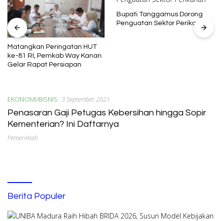
Bupati Tanggamus Dorong
Penguatan Sektor Perikanan
PCM Kota Sum
Perkuat Sinerg
eringatan HUT
Program Pem
mkab Way Kanan
Persiapan
EKONOMI/BISNIS
3 September 2021
Penasaran Gaji Petugas Kebersihan hingga Sopir
Kementerian? Ini Daftarnya
Pemerintah
Berita Populer