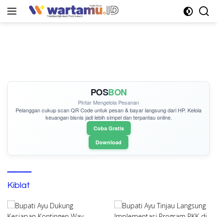
Langsung
ke
konten
POS
BON
Pintar Mengelola Pesanan
Pelanggan cukup
scan QR Code
untuk pesan & bayar langsung dari HP. Kelola
keuangan bisnis jadi lebih simpel dan terpantau online.
Coba Gratis
Download
Kiblat