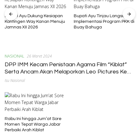
Bupati Ayu Dukung Kesiapan
Bupati Ayu Tinjau Langsung
Kontingen Way Kanan Menuju
Implementasi Program PKK di
Jamnas XII 2026
Buay Bahuga
NASIONAL
26 Maret 2024
DPP IMM Kecam Penistaan Agama Film “Kiblat”
Serta Ancam Akan Melaporkan Leo Pictures Ke
Mabes Polri
Isu Nasional
Rabu Ini hingga Jum’at Sore
Momen Tepat Warga Jabar
Perbaiki Arah Kiblat