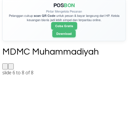
POS
BON
Pintar Mengelola Pesanan
Pelanggan cukup
untuk pesan & bayar langsung dari HP. Kelola
scan QR Code
keuangan bisnis jadi lebih simpel dan terpantau online.
Coba Gratis
Download
MDMC Muhammadiyah
slide
6 to 8
of 8