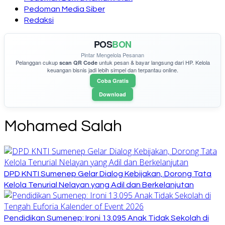
Pedoman Media Siber
Redaksi
POS
BON
Pintar Mengelola Pesanan
Pelanggan cukup
untuk pesan & bayar langsung dari HP. Kelola
scan QR Code
keuangan bisnis jadi lebih simpel dan terpantau online.
Coba Gratis
Download
Mohamed Salah
DPD KNTI Sumenep Gelar Dialog Kebijakan, Dorong Tata
Kelola Tenurial Nelayan yang Adil dan Berkelanjutan
Pendidikan Sumenep: Ironi 13.095 Anak Tidak Sekolah di