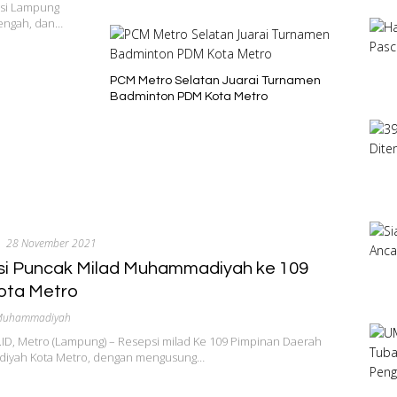
si Lampung
nengah, dan…
PCM Metro Selatan Juarai Turnamen
Badminton PDM Kota Metro
28 November 2021
i Puncak Milad Muhammadiyah ke 109
ota Metro
 Muhammadiyah
D, Metro (Lampung) – Resepsi milad Ke 109 Pimpinan Daerah
yah Kota Metro, dengan mengusung…