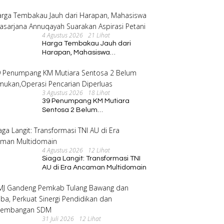
Program Pembinaan Umat
4 Agustus 2026
21 Lihat
Harga Tembakau Jauh dari
Harapan, Mahasiswa
Pascasarjana Annuqayah
Suarakan Aspirasi Petani
3 Agustus 2026
18 Lihat
39 Penumpang KM Mutiara
Sentosa 2 Belum
Ditemukan,Operasi Pencarian
Diperluas
4 Agustus 2026
12 Lihat
Siaga Langit: Transformasi TNI
AU di Era Ancaman Multidomain
31 Juli 2026
12 Lihat