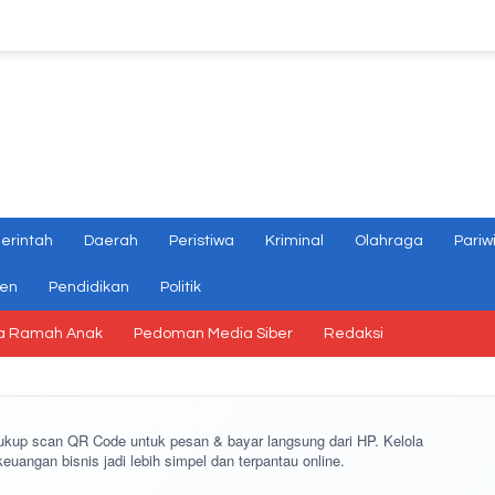
erintah
Daerah
Peristiwa
Kriminal
Olahraga
Pariw
gen
Pendidikan
Politik
a Ramah Anak
Pedoman Media Siber
Redaksi
cukup
scan QR Code
untuk pesan & bayar langsung dari HP. Kelola
keuangan bisnis jadi lebih simpel dan terpantau online.