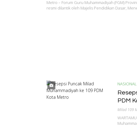
Muhammadiyah
Metro – Forum Guru Muhammadiyah (FGM) Provin
resmi dilantik oleh Majelis Pendidikan Dasar, Me
NASIONAL
Reseps
PDM K
Milad 109
WARTAMU.I
Muhammadi