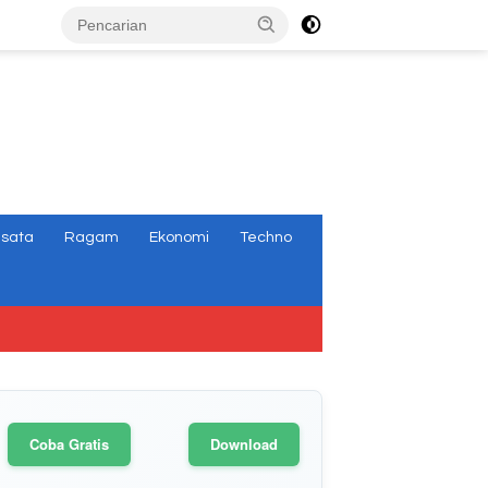
tutup
isata
Ragam
Ekonomi
Techno
Coba Gratis
Download