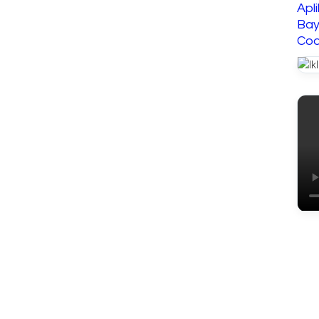
Apl
Bay
Cod