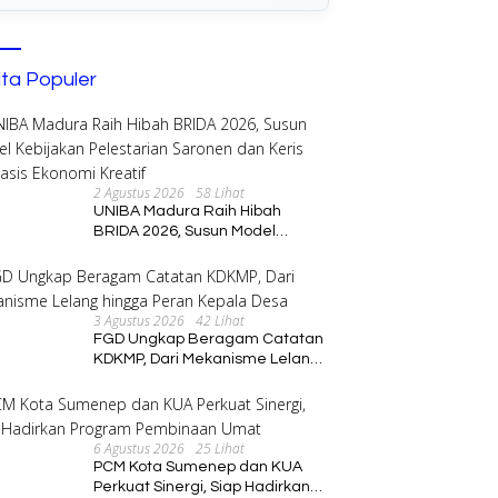
ita Populer
2 Agustus 2026
58 Lihat
Monev PKK, Bupati Ayu
S
UNIBA Madura Raih Hibah
Kader Perkuat Ketahanan
M
BRIDA 2026, Susun Model
Tujuh Terdakwa Kasus
arga
Ja
Kebijakan Pelestarian Saronen
Pertambangan Mineral Tanpa
dan Keris Berbasis Ekonomi
Izin Dituntut 1 Tahun Penjara,
Kreatif
Putusan Dijadwalkan 5 Agustus
3 Agustus 2026
42 Lihat
FGD Ungkap Beragam Catatan
KDKMP, Dari Mekanisme Lelang
hingga Peran Kepala Desa
6 Agustus 2026
25 Lihat
PCM Kota Sumenep dan KUA
Perkuat Sinergi, Siap Hadirkan