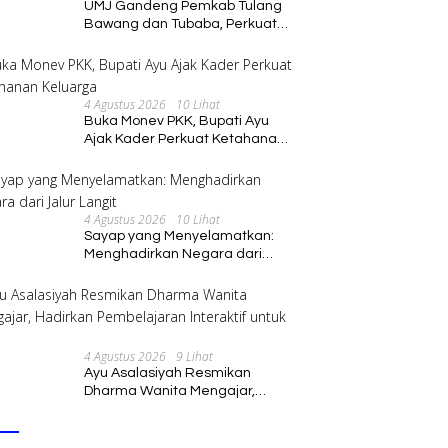
UMJ Gandeng Pemkab Tulang
Bawang dan Tubaba, Perkuat
Sinergi Pendidikan dan
Pengembangan SDM
4 Agustus 2026
10 Lihat
Buka Monev PKK, Bupati Ayu
Ajak Kader Perkuat Ketahanan
Keluarga
4 Agustus 2026
10 Lihat
Sayap yang Menyelamatkan:
Menghadirkan Negara dari
Jalur Langit
4 Agustus 2026
9 Lihat
Ayu Asalasiyah Resmikan
Dharma Wanita Mengajar,
Hadirkan Pembelajaran
Interaktif untuk Anak