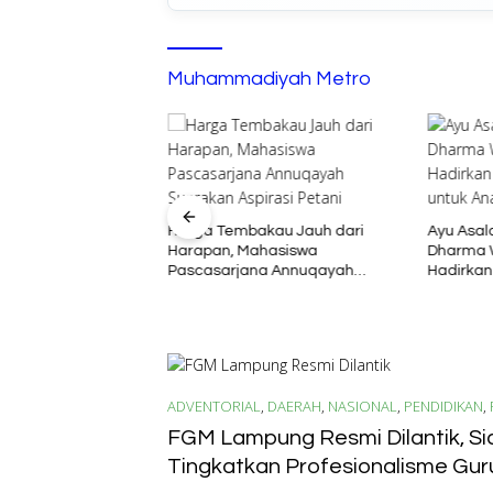
Muhammadiyah Metro
Harga Tembakau Jauh dari
Ayu Asal
Harapan, Mahasiswa
Dharma W
umenep dan KUA
Pascasarjana Annuqayah
Hadirkan
rgi, Siap Hadirkan
Suarakan Aspirasi Petani
Interakti
mbinaan Umat
ADVENTORIAL
,
DAERAH
,
NASIONAL
,
PENDIDIKAN
,
2026
FGM Lampung Resmi Dilantik, Si
Tingkatkan Profesionalisme Gur