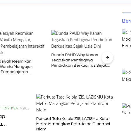
Ber
Bunda PAUD Way Kanan
Buka 
Tegaskan Pentingnya
Ajak 
asiyah Resmikan
Pendidikan Berkualitas Sejak
Kelu
anita Mengajar,
Usia Dini
 Pembelajaran
f untuk Anak
PERISTIWA
9 Juni
ap
Perkuat Tata Kelola ZIS, LAZISMU Kota
u
Metro Matangkan Peta Jalan Filantropi
Islam