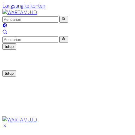
Langsung ke konten
tutup
tutup