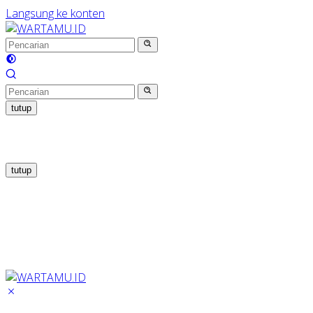
Langsung ke konten
tutup
tutup