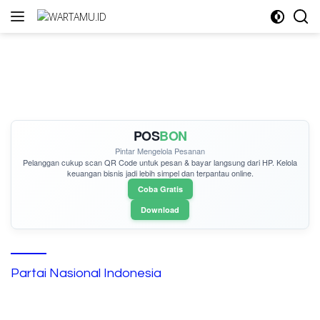
Langsung
ke
konten
POS
BON
Pintar Mengelola Pesanan
Pelanggan cukup
scan QR Code
untuk pesan & bayar langsung dari HP. Kelola
keuangan bisnis jadi lebih simpel dan terpantau online.
Coba Gratis
Download
Partai Nasional Indonesia