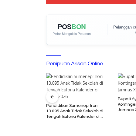
POS
BON
Pelanggan 
Pintar Mengelola Pesanan
Penipuan Arisan Online
Bupati A
Kontinge
menep Gelar Dialog
Pendidikan Sumenep: Ironi
Jamnas X
orong Tata Kelola
13.095 Anak Tidak Sekolah di
ayan yang Adil dan
Tengah Euforia Kalender of
an
Event 2026