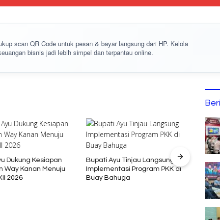
cukup
scan QR Code
untuk pesan & bayar langsung dari HP. Kelola
keuangan bisnis jadi lebih simpel dan terpantau online.
Ber
yu Dukung Kesiapan
Bupati Ayu Tinjau Langsung
Mata
n Way Kanan Menuju
Implementasi Program PKK di
81 RI
II 2026
Buay Bahuga
Rapat