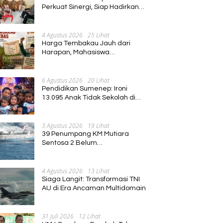
Perkuat Sinergi, Siap Hadirkan
Program Pembinaan Umat
4 Agustus 2026
25 Lihat
Harga Tembakau Jauh dari
Harapan, Mahasiswa
Pascasarjana Annuqayah
Suarakan Aspirasi Petani
6 Agustus 2026
20 Lihat
Pendidikan Sumenep: Ironi
13.095 Anak Tidak Sekolah di
Tengah Euforia Kalender of
Event 2026
3 Agustus 2026
19 Lihat
39 Penumpang KM Mutiara
Sentosa 2 Belum
Ditemukan,Operasi Pencarian
Diperluas
4 Agustus 2026
13 Lihat
Siaga Langit: Transformasi TNI
AU di Era Ancaman Multidomain
31 Juli 2026
12 Lihat