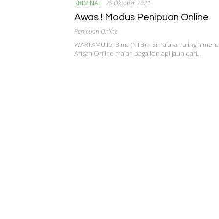
KRIMINAL
25 Oktober 2021
Awas ! Modus Penipuan Online
Penipuan Online
WARTAMU.ID, Bima (NTB) – Simalakama ingin men
Arisan Online malah bagaikan api jauh dari…