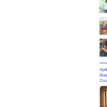
Apl
Bay
Cod