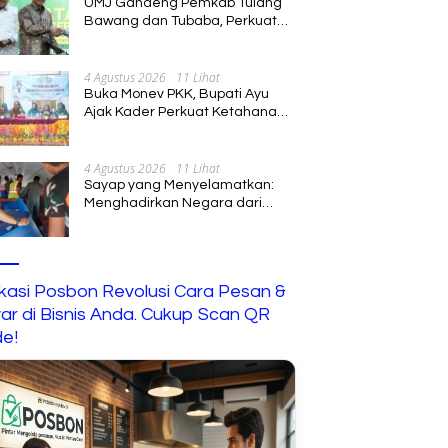
UMJ Gandeng Pemkab Tulang
Bawang dan Tubaba, Perkuat
Sinergi Pendidikan dan
Pengembangan SDM
4 Agustus 2026
11 Lihat
Buka Monev PKK, Bupati Ayu
Ajak Kader Perkuat Ketahanan
Keluarga
4 Agustus 2026
11 Lihat
Sayap yang Menyelamatkan:
Menghadirkan Negara dari
Jalur Langit
ikasi Posbon Revolusi Cara Pesan &
ar di Bisnis Anda. Cukup Scan QR
e!