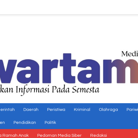
erintah
Daerah
Peristiwa
Kriminal
Olahraga
Pariw
gen
Pendidikan
Politik
a Ramah Anak
Pedoman Media Siber
Redaksi