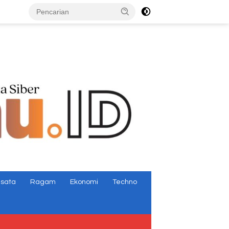
tutup
isata
Ragam
Ekonomi
Techno