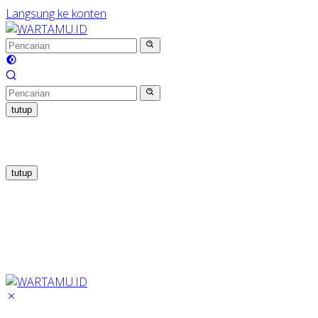
Langsung ke konten
tutup
tutup