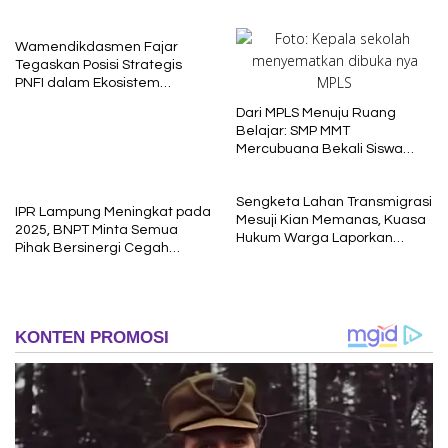
Bergizi
Wamendikdasmen Fajar
Tegaskan Posisi Strategis
PNFI dalam Ekosistem
Pendidikan Nasional
Dari MPLS Menuju Ruang
Belajar: SMP MMT
Mercubuana Bekali Siswa
Baru dengan Nilai Karakter
Sengketa Lahan Transmigrasi
IPR Lampung Meningkat pada
Mesuji Kian Memanas, Kuasa
2025, BNPT Minta Semua
Hukum Warga Laporkan
Pihak Bersinergi Cegah
Dugaan Korupsi ke Kejati
Radikalisme
Lampung