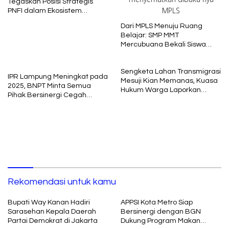
Tegaskan Posisi Strategis
PNFI dalam Ekosistem
Pendidikan Nasional
Dari MPLS Menuju Ruang
Belajar: SMP MMT
Mercubuana Bekali Siswa
Baru dengan Nilai Karakter
Sengketa Lahan Transmigrasi
IPR Lampung Meningkat pada
Mesuji Kian Memanas, Kuasa
2025, BNPT Minta Semua
Hukum Warga Laporkan
Pihak Bersinergi Cegah
Dugaan Korupsi ke Kejati
Radikalisme
Lampung
Rekomendasi untuk kamu
Bupati Way Kanan Hadiri
APPSI Kota Metro Siap
Sarasehan Kepala Daerah
Bersinergi dengan BGN
Partai Demokrat di Jakarta
Dukung Program Makan