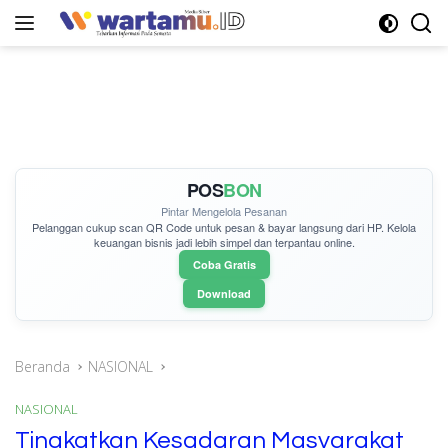
Langsung
ke
konten
POS
BON
Pintar Mengelola Pesanan
Pelanggan cukup
scan QR Code
untuk pesan & bayar langsung dari HP. Kelola
keuangan bisnis jadi lebih simpel dan terpantau online.
Coba Gratis
Download
Beranda
NASIONAL
NASIONAL
Tingkatkan Kesadaran Masyarakat