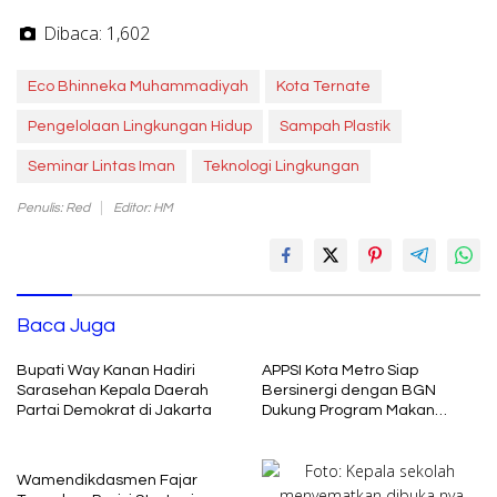
Dibaca:
1,602
Eco Bhinneka Muhammadiyah
Kota Ternate
Pengelolaan Lingkungan Hidup
Sampah Plastik
Seminar Lintas Iman
Teknologi Lingkungan
Penulis: Red
Editor: HM
Baca Juga
Bupati Way Kanan Hadiri
APPSI Kota Metro Siap
Sarasehan Kepala Daerah
Bersinergi dengan BGN
Partai Demokrat di Jakarta
Dukung Program Makan
Bergizi
Wamendikdasmen Fajar