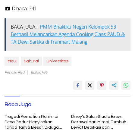
Dibaca:
341
BACA JUGA :
PMM Bhaktiku Negeri Kelompok 53
Berhasil Melancarkan Agenda Cooking Class PAUD &
TA Dewi Sartika di Tranmart Malang
MoU
Saburai
Universitas
Penulis: Red
Editor: HM
Baca Juga
Tragedi Kematian Rohim di
Diney’s Salon Studio Brow:
Desa Badur Menyisakan
Berawal dari Mimpi, Tumbuh
Tanda Tanya Besar, Diduga
Lewat Dedikasi dan
Sebelum Meninggal Di
Pembelajaran