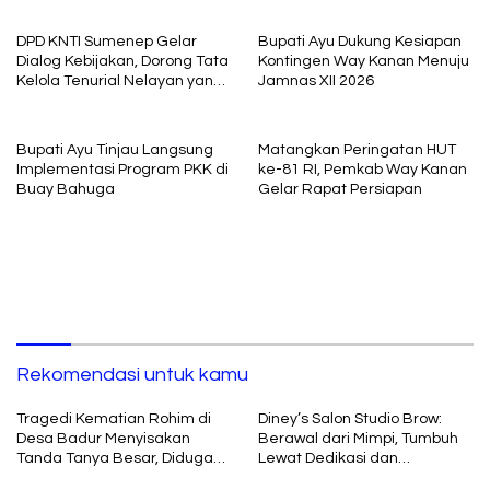
interogasi Oknum Kadus
DPD KNTI Sumenep Gelar
Bupati Ayu Dukung Kesiapan
Dialog Kebijakan, Dorong Tata
Kontingen Way Kanan Menuju
Kelola Tenurial Nelayan yang
Jamnas XII 2026
Adil dan Berkelanjutan
Bupati Ayu Tinjau Langsung
Matangkan Peringatan HUT
Implementasi Program PKK di
ke-81 RI, Pemkab Way Kanan
Buay Bahuga
Gelar Rapat Persiapan
Rekomendasi untuk kamu
Tragedi Kematian Rohim di
Diney’s Salon Studio Brow:
Desa Badur Menyisakan
Berawal dari Mimpi, Tumbuh
Tanda Tanya Besar, Diduga
Lewat Dedikasi dan
Sebelum Meninggal Di
Pembelajaran