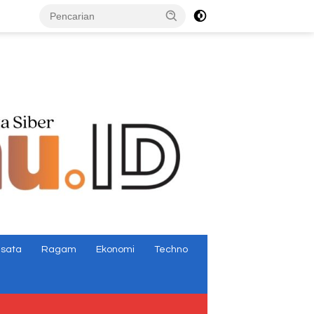
tutup
isata
Ragam
Ekonomi
Techno