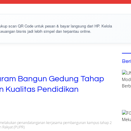
cukup
scan QR Code
untuk pesan & bayar langsung dari HP. Kelola
keuangan bisnis jadi lebih simpel dan terpantau online.
Ber
taram Bangun Gedung Tahap
 Kualitas Pendidikan
 melakukan penandatanganan kerjasama pembangunan kampus tahap 2
 Rakyat (PUPR)