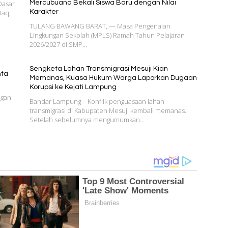
Dasar
Mercubuana Bekali Siswa Baru dengan Nilai
Haq,
Karakter
TULANG BAWANG BARAT, — Masa Pengenalan
Lingkungan Sekolah (MPLS) Ramah Tahun Pelajaran
2026/2027 di SMP…
Sengketa Lahan Transmigrasi Mesuji Kian
nta
Memanas, Kuasa Hukum Warga Laporkan Dugaan
Korupsi ke Kejati Lampung
ngan
Bandar Lampung – Konflik penguasaan lahan
transmigrasi di Kabupaten Mesuji kembali memanas.
Setelah sebelumnya mengumumkan…