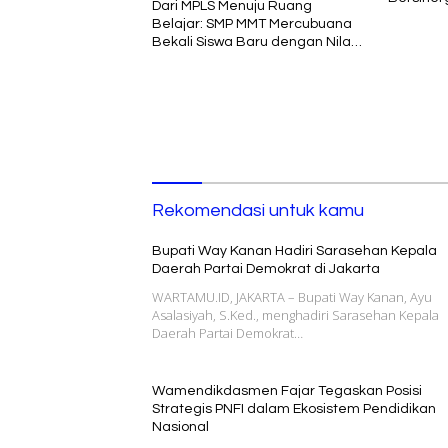
Dari MPLS Menuju Ruang
Belajar: SMP MMT Mercubuana
Bekali Siswa Baru dengan Nilai
Karakter
Rekomendasi untuk kamu
Bupati Way Kanan Hadiri Sarasehan Kepala
Daerah Partai Demokrat di Jakarta
WARTAMU.ID, JAKARTA – Bupati Way Kanan, Ayu
Asalasiyah, S.Ked., menghadiri Sarasehan Kepala
Daerah Partai Demokrat…
Wamendikdasmen Fajar Tegaskan Posisi
Strategis PNFI dalam Ekosistem Pendidikan
Nasional