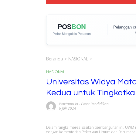
POS
BON
Pelanggan 
Pintar Mengelola Pesanan
Beranda
NASIONAL
NASIONAL
Universitas Widya Ma
Kedua untuk Tingkatkan
Wartamu Id
-
Event Pendidikan
6 Juli 2024
Dalam rangka merealisasikan pembangunan ini, UWM
dengan Kementerian Pekerjaan Umum dan Perumahan