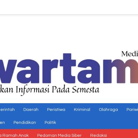
erintah
Daerah
Peristiwa
Kriminal
Olahraga
Pariw
gen
Pendidikan
Politik
a Ramah Anak
Pedoman Media Siber
Redaksi