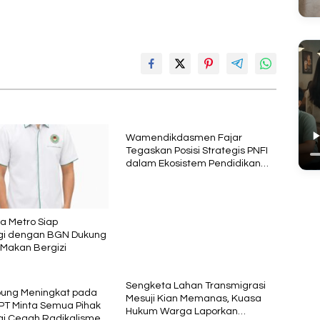
Wamendikdasmen Fajar
Tegaskan Posisi Strategis PNFI
dalam Ekosistem Pendidikan
Nasional
ta Metro Siap
gi dengan BGN Dukung
Makan Bergizi
Sengketa Lahan Transmigrasi
pung Meningkat pada
Mesuji Kian Memanas, Kuasa
PT Minta Semua Pihak
Hukum Warga Laporkan
gi Cegah Radikalisme