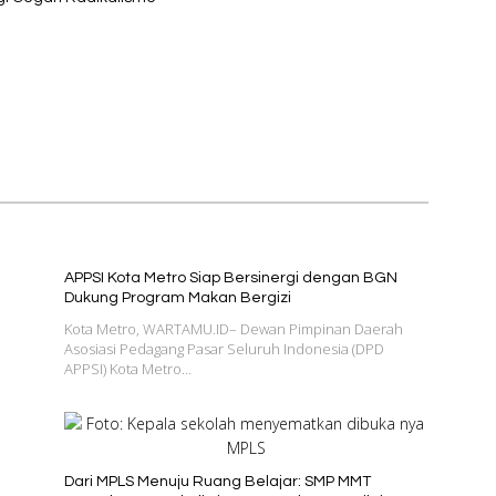
Dugaan Korupsi ke Kejati
Lampung
APPSI Kota Metro Siap Bersinergi dengan BGN
Dukung Program Makan Bergizi
Kota Metro, WARTAMU.ID– Dewan Pimpinan Daerah
Asosiasi Pedagang Pasar Seluruh Indonesia (DPD
APPSI) Kota Metro…
Dari MPLS Menuju Ruang Belajar: SMP MMT