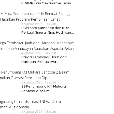
KDKMP, Dari Mekanisme Lelang
hingga Peran Kepala Desa
6 Agustus 2026
34 Lihat
PCM Kota Sumenep dan KUA
Perkuat Sinergi, Siap Hadirkan
Program Pembinaan Umat
4 Agustus 2026
24 Lihat
Harga Tembakau Jauh dari
Harapan, Mahasiswa
Pascasarjana Annuqayah
Suarakan Aspirasi Petani
3 Agustus 2026
18 Lihat
39 Penumpang KM Mutiara
Sentosa 2 Belum
Ditemukan,Operasi Pencarian
Diperluas
4 Agustus 2026
13 Lihat