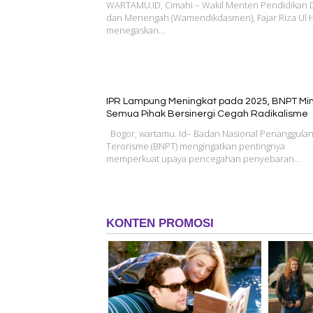
WARTAMU.ID, Cimahi – Wakil Menteri Pendidikan 
dan Menengah (Wamendikdasmen), Fajar Riza Ul 
menegaskan…
IPR Lampung Meningkat pada 2025, BNPT Mi
Semua Pihak Bersinergi Cegah Radikalisme
Bogor, wartamu. Id– Badan Nasional Penanggula
Terorisme (BNPT) mengingatkan pentingnya
memperkuat upaya pencegahan penyebaran…