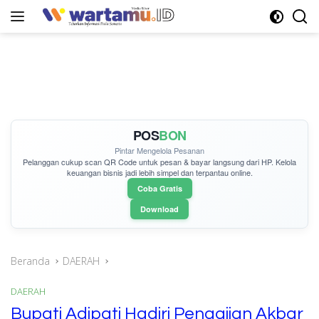
Langsung
ke
konten
POS
BON
Pintar Mengelola Pesanan
Pelanggan cukup
scan QR Code
untuk pesan & bayar langsung dari HP. Kelola
keuangan bisnis jadi lebih simpel dan terpantau online.
Coba Gratis
Download
Beranda
DAERAH
DAERAH
Bupati Adipati Hadiri Pengajian Akbar