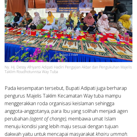
Ny. Hj. Dessy Afriyanti Adipati Hadiri Pengajian Akbar dan Pengukuhan Majelis
Taklim Roudhotunnisa Way Tuba
Pada kesempatan tersebut, Bupati Adipati juga berharap
pengurus Majelis Taklim Kecamatan Way tuba mampu
menggerakkan roda organisasi keislaman sehingga
anggota-anggotanya, para Ibu yang solihah menjadi agen
perubahan
(agent of change),
membawa umat Islam
menuju kondisi yang lebih maju sesuai dengan tujuan
dakwah yaitu untuk mencapai masyarakat
khairu ummah.