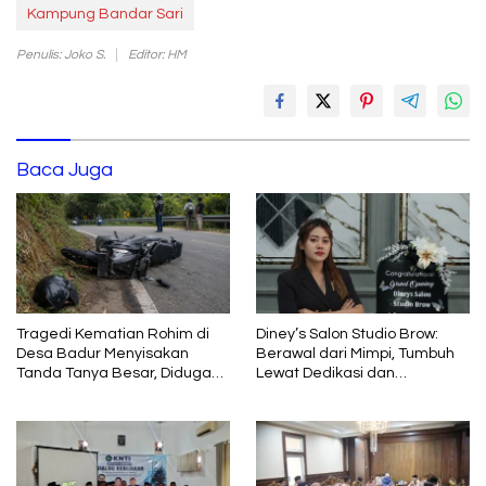
Kampung Bandar Sari
Penulis: Joko S.
Editor: HM
Baca Juga
Tragedi Kematian Rohim di
Diney’s Salon Studio Brow:
Desa Badur Menyisakan
Berawal dari Mimpi, Tumbuh
Tanda Tanya Besar, Diduga
Lewat Dedikasi dan
Sebelum Meninggal Di
Pembelajaran
interogasi Oknum Kadus