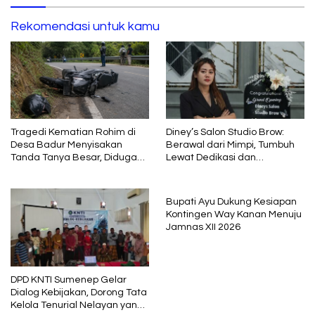
Rekomendasi untuk kamu
Tragedi Kematian Rohim di
Diney’s Salon Studio Brow:
Desa Badur Menyisakan
Berawal dari Mimpi, Tumbuh
Tanda Tanya Besar, Diduga
Lewat Dedikasi dan
Sebelum Meninggal Di
Pembelajaran
interogasi Oknum Kadus
Bupati Ayu Dukung Kesiapan
Kontingen Way Kanan Menuju
Jamnas XII 2026
DPD KNTI Sumenep Gelar
Dialog Kebijakan, Dorong Tata
Kelola Tenurial Nelayan yang