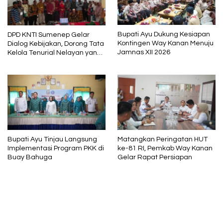
Bupati Ayu Dukung Kesiapan
DPD KNTI Sumenep Gelar
Kontingen Way Kanan Menuju
Dialog Kebijakan, Dorong Tata
Jamnas XII 2026
Kelola Tenurial Nelayan yang
Adil dan Berkelanjutan
Bupati Ayu Tinjau Langsung
Matangkan Peringatan HUT
Implementasi Program PKK di
ke-81 RI, Pemkab Way Kanan
Buay Bahuga
Gelar Rapat Persiapan