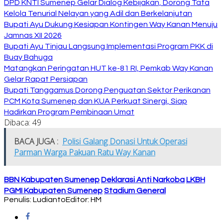
DPD KNTI Sumenep Gelar Dialog Kebijakan, Dorong Tata
Kelola Tenurial Nelayan yang Adil dan Berkelanjutan
Bupati Ayu Dukung Kesiapan Kontingen Way Kanan Menuju
Jamnas XII 2026
Bupati Ayu Tinjau Langsung Implementasi Program PKK di
Buay Bahuga
Matangkan Peringatan HUT ke-81 RI, Pemkab Way Kanan
Gelar Rapat Persiapan
Bupati Tanggamus Dorong Penguatan Sektor Perikanan
PCM Kota Sumenep dan KUA Perkuat Sinergi, Siap
Hadirkan Program Pembinaan Umat
Dibaca:
49
BACA JUGA :
Polisi Galang Donasi Untuk Operasi
Parman Warga Pakuan Ratu Way Kanan
BBN Kabupaten Sumenep
Deklarasi Anti Narkoba
LKBH
PGMI Kabupaten Sumenep
Stadium General
Penulis: Ludianto
Editor: HM