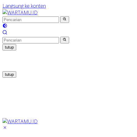
Langsung ke konten
tutup
tutup