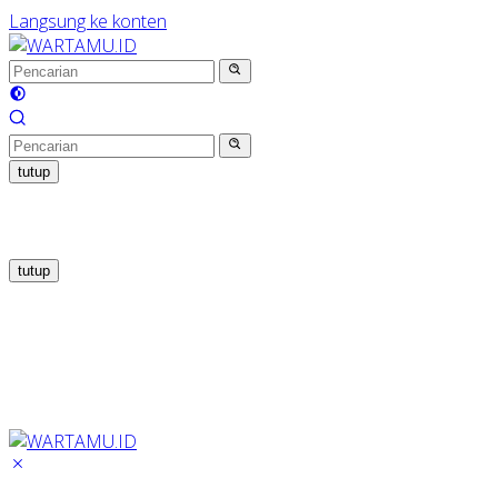
Langsung ke konten
tutup
tutup