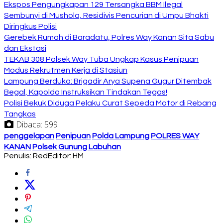
Ekspos Pengungkapan 129 Tersangka BBM Ilegal
Sembunyi di Mushola, Residivis Pencurian di Umpu Bhakti
Diringkus Polisi
Gerebek Rumah di Baradatu, Polres Way Kanan Sita Sabu
dan Ekstasi
TEKAB 308 Polsek Way Tuba Ungkap Kasus Penipuan
Modus Rekrutmen Kerja di Stasiun
Lampung Berduka: Brigadir Arya Supena Gugur Ditembak
Begal, Kapolda Instruksikan Tindakan Tegas!
Polisi Bekuk Diduga Pelaku Curat Sepeda Motor di Rebang
Tangkas
Dibaca:
599
penggelapan
Penipuan
Polda Lampung
POLRES WAY
KANAN
Polsek Gunung Labuhan
Penulis: Red
Editor: HM