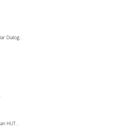
ar Dialog…
…
tan HUT…