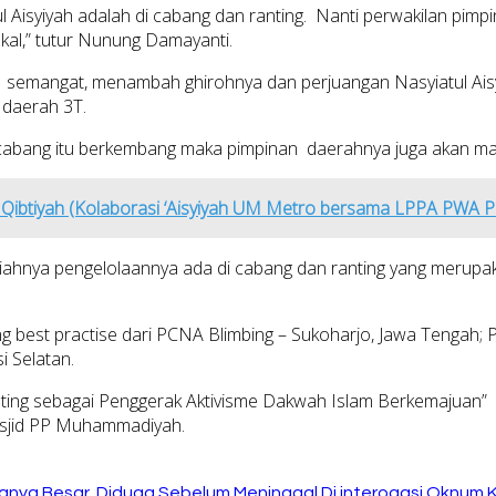
l Aisyiyah adalah di cabang dan ranting. Nanti perwakilan pim
kal,” tutur Nunung Damayanti.
adi semangat, menambah ghirohnya dan perjuangan Nasyiatul Ais
 daerah 3T.
a cabang itu berkembang maka pimpinan daerahnya juga akan maj
l Qibtiyah (Kolaborasi ‘Aisyiyah UM Metro bersama LPPA PWA P
syiahnya pengelolaannya ada di cabang dan ranting yang merup
entang best practise dari PCNA Blimbing – Sukoharjo, Jawa Teng
 Selatan.
 Ranting sebagai Penggerak Aktivisme Dakwah Islam Berkemaju
sjid PP Muhammadiyah.
anya Besar, Diduga Sebelum Meninggal Di interogasi Oknum 