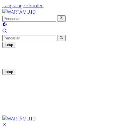
Langsung ke konten
tutup
tutup