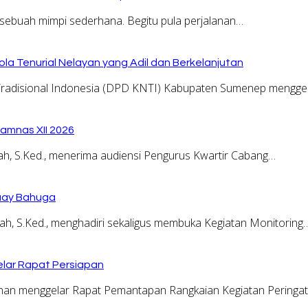
sebuah mimpi sederhana. Begitu pula perjalanan…
la Tenurial Nelayan yang Adil dan Berkelanjutan
adisional Indonesia (DPD KNTI) Kabupaten Sumenep menggel
amnas XII 2026
, S.Ked., menerima audiensi Pengurus Kwartir Cabang…
Buay Bahuga
, S.Ked., menghadiri sekaligus membuka Kegiatan Monitoring
lar Rapat Persiapan
n menggelar Rapat Pemantapan Rangkaian Kegiatan Peringa