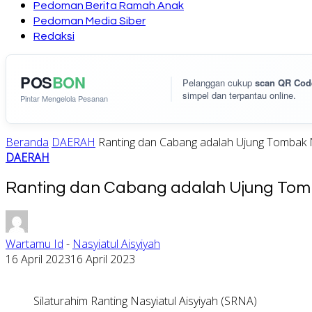
Pedoman Berita Ramah Anak
Pedoman Media Siber
Redaksi
POS
BON
Pelanggan cukup
scan QR Cod
simpel dan terpantau online.
Pintar Mengelola Pesanan
Beranda
DAERAH
Ranting dan Cabang adalah Ujung Tombak N
DAERAH
Ranting dan Cabang adalah Ujung Tomb
Wartamu Id
-
Nasyiatul Aisyiyah
16 April 2023
16 April 2023
Silaturahim Ranting Nasyiatul Aisyiyah (SRNA)