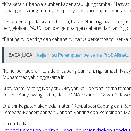
“Kita ketahui bahwa sumber kader atau ujung tombak Nasyiatu
cabang di masing-masing tempatnya sesuai dengan kearifan lo
Cerita-cerita pada silarurahmi ini, harap Nunung, akan menj
pengelolaan PAUD, dan pengembangan cabang dan ranting di
“Ranting itu penting dan cabang itu harus berkembang. Ketik
BACA JUGA :
Kajian Isu Perempuan bersama Prof. Alimatu
“Kunci perkaderan itu ada di cabang dan ranting. Jamaah Na
Muhammadiyah Yogyakarta ini.
Silaturahmi ranting Nasyiatul Aisyiyah kali berbagi cerita t
Duren- Banyuwangi, Jatim; dan PCNA Malino – Gowa, Sulawesi
Di akhir kegiatan akan ada materi “Revitalisasi Cabang dan
Lembaga Pengembangan Cabang Ranting dan Pembinaan Ma
Berita Terkait
Tragedi Kematian Rohim di Desa Badur Menyisakan Tanda T