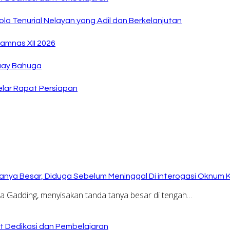
la Tenurial Nelayan yang Adil dan Berkelanjutan
amnas XII 2026
Buay Bahuga
lar Rapat Persiapan
anya Besar, Diduga Sebelum Meninggal Di interogasi Oknum 
Gadding, menyisakan tanda tanya besar di tengah…
at Dedikasi dan Pembelajaran