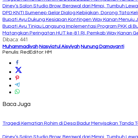
Diney’s Salon Studio Brow: Berawal dari Mimpi, Tumbuh Lew
DPD KNTI Sumenep Gelar Dialog Kebijakan, Dorong Tata Kelo
Bupati Ayu Dukung Kesiapan Kontingen Way Kanan Menuju J
Bupati Ayu Tinjau Langsung Implementasi Program PKK di 
Matangkan Peringatan HUT ke-81 RI, Pemkab Way Kanan Ge
Dibaca:
441
Muhammadiyah
Nasyiatul Aisyiyah
Nunung Damayanti
Penulis: Red
Editor: HM
Baca Juga
Tragedi Kematian Rohim di Desa Badur Menyisakan Tanda T
Diney’s Salon Studio Brow: Berawal dari Mimpi, Tumbuh Lew