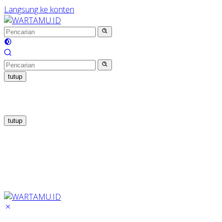
Langsung ke konten
tutup
tutup