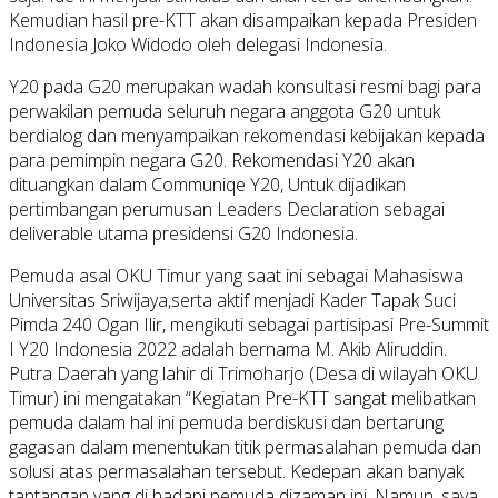
Kemudian hasil pre-KTT akan disampaikan kepada Presiden
Indonesia Joko Widodo oleh delegasi Indonesia.
Y20 pada G20 merupakan wadah konsultasi resmi bagi para
perwakilan pemuda seluruh negara anggota G20 untuk
berdialog dan menyampaikan rekomendasi kebijakan kepada
para pemimpin negara G20. Rekomendasi Y20 akan
dituangkan dalam Communiqe Y20, Untuk dijadikan
pertimbangan perumusan Leaders Declaration sebagai
deliverable utama presidensi G20 Indonesia.
Pemuda asal OKU Timur yang saat ini sebagai Mahasiswa
Universitas Sriwijaya,serta aktif menjadi Kader Tapak Suci
Pimda 240 Ogan Ilir, mengikuti sebagai partisipasi Pre-Summit
I Y20 Indonesia 2022 adalah bernama M. Akib Aliruddin.
Putra Daerah yang lahir di Trimoharjo (Desa di wilayah OKU
Timur) ini mengatakan “Kegiatan Pre-KTT sangat melibatkan
pemuda dalam hal ini pemuda berdiskusi dan bertarung
gagasan dalam menentukan titik permasalahan pemuda dan
solusi atas permasalahan tersebut. Kedepan akan banyak
tantangan yang di hadapi pemuda dizaman ini. Namun, saya