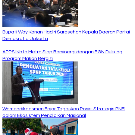
Bupati Way Kanan Hadiri Sarasehan Kepala Daerah Partai
Demokrat di Jakarta
APPSI Kota Metro Siap Bersinergi dengan BGN Dukung
Program Makan Bergizi
Wamendikdasmen Fajar Tegaskan Posisi Strategis PNFI
dalam Ekosistem Pendidikan Nasional