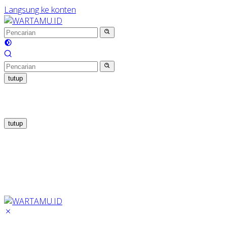
Langsung ke konten
tutup
tutup