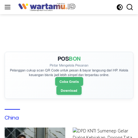
Langsung
ke
konten
POS
BON
Pintar Mengelola Pesanan
Pelanggan cukup
scan QR Code
untuk pesan & bayar langsung dari HP. Kelola
keuangan bisnis jadi lebih simpel dan terpantau online.
Coba Gratis
Download
China