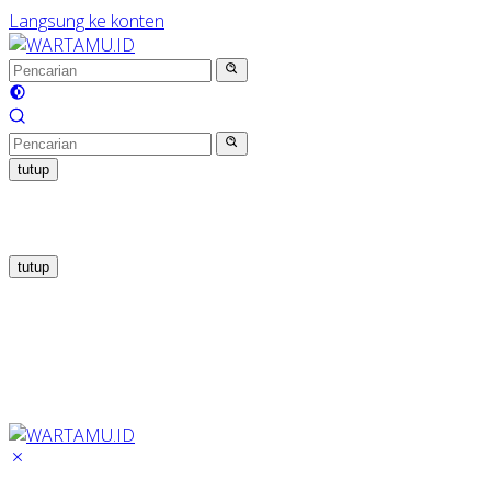
Langsung ke konten
tutup
tutup