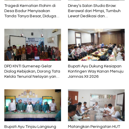
Tragedi Kematian Rohim di
Diney’s Salon Studio Brow:
Desa Badur Menyisakan
Berawal dari Mimpi, Tumbuh
Tanda Tanya Besar, Diduga
Lewat Dedikasi dan
Sebelum Meninggal Di
Pembelajaran
interogasi Oknum Kadus
DPD KNTI Sumenep Gelar
Bupati Ayu Dukung Kesiapan
Dialog Kebijakan, Dorong Tata
Kontingen Way Kanan Menuju
Kelola Tenurial Nelayan yang
Jamnas XII 2026
Adil dan Berkelanjutan
Bupati Ayu Tinjau Langsung
Matangkan Peringatan HUT