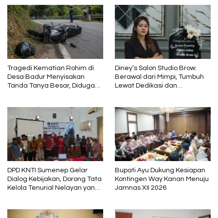
Tragedi Kematian Rohim di
Diney’s Salon Studio Brow:
Desa Badur Menyisakan
Berawal dari Mimpi, Tumbuh
Tanda Tanya Besar, Diduga
Lewat Dedikasi dan
Sebelum Meninggal Di
Pembelajaran
interogasi Oknum Kadus
DPD KNTI Sumenep Gelar
Bupati Ayu Dukung Kesiapan
Dialog Kebijakan, Dorong Tata
Kontingen Way Kanan Menuju
Kelola Tenurial Nelayan yang
Jamnas XII 2026
Adil dan Berkelanjutan