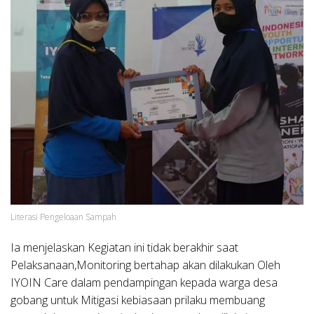
Literasi Pengeloaan Sampah
Ia menjelaskan Kegiatan ini tidak berakhir saat
Pelaksanaan,Monitoring bertahap akan dilakukan Oleh
IYOIN Care dalam pendampingan kepada warga desa
gobang untuk Mitigasi kebiasaan prilaku membuang