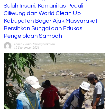
Suluh Insani, Komunitas Peduli
Ciliwung dan World Clean Up
Kabupaten Bogor Ajak Masyarakat
Bersihkan Sungai dan Edukasi
Pengelolaan Sampah
Admin
-
Sosial Kemasyarakatan
19 September 2021