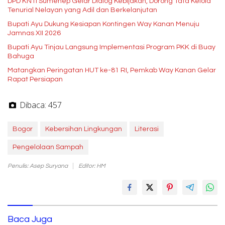
DPD KNTI Sumenep Gelar Dialog Kebijakan, Dorong Tata Kelola
Tenurial Nelayan yang Adil dan Berkelanjutan
Bupati Ayu Dukung Kesiapan Kontingen Way Kanan Menuju
Jamnas XII 2026
Bupati Ayu Tinjau Langsung Implementasi Program PKK di Buay
Bahuga
Matangkan Peringatan HUT ke-81 RI, Pemkab Way Kanan Gelar
Rapat Persiapan
Dibaca:
457
Bogor
Kebersihan Lingkungan
Literasi
Pengelolaan Sampah
Penulis: Asep Suryana
Editor: HM
Baca Juga