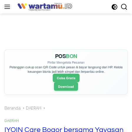
Langsung
ke
konten
POS
BON
Pintar Mengelola Pesanan
Pelanggan cukup
scan QR Code
untuk pesan & bayar langsung dari HP. Kelola
keuangan bisnis jadi lebih simpel dan terpantau online.
Coba Gratis
Download
Beranda
DAERAH
DAERAH
IYOIN Care Bogor bersama Yayasan