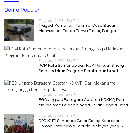
Berita Populer
7 Agustus 2026
48 Lihat
Tragedi Kematian Rohim di Desa Badur
Menyisakan Tanda Tanya Besar, Diduga
Sebelum Meninggal Di interogasi Oknum
Kadus
6 Agustus 2026
42 Lihat
PCM Kota Sumenep dan KUA Perkuat Sinergi,
Siap Hadirkan Program Pembinaan Umat
3 Agustus 2026
42 Lihat
FGD Ungkap Beragam Catatan KDKMP, Dari
Mekanisme Lelang hingga Peran Kepala Desa
7 Agustus 2026
31 Lihat
DPD KNTI Sumenep Gelar Dialog Kebijakan,
Dorong Tata Kelola Tenurial Nelayan yang Adil
dan Berkelanjutan