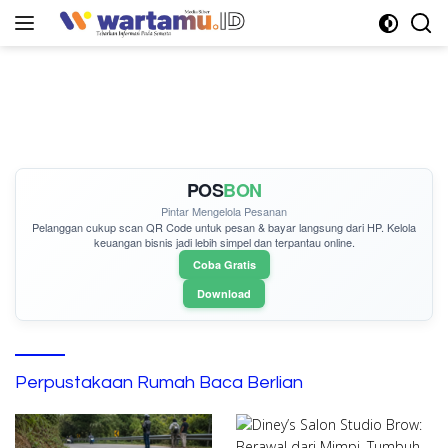
Langsung
ke
konten
POS
BON
Pintar Mengelola Pesanan
Pelanggan cukup
scan QR Code
untuk pesan & bayar langsung dari HP. Kelola
keuangan bisnis jadi lebih simpel dan terpantau online.
Coba Gratis
Download
Perpustakaan Rumah Baca Berlian