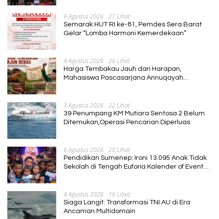
9 Agustus 2026
27 Lihat
Semarak HUT RI ke-81, Pemdes Sera Barat
Gelar “Lomba Harmoni Kemerdekaan”
4 Agustus 2026
26 Lihat
Harga Tembakau Jauh dari Harapan,
Mahasiswa Pascasarjana Annuqayah
Suarakan Aspirasi Petani
3 Agustus 2026
22 Lihat
39 Penumpang KM Mutiara Sentosa 2 Belum
Ditemukan,Operasi Pencarian Diperluas
6 Agustus 2026
20 Lihat
Pendidikan Sumenep: Ironi 13.095 Anak Tidak
Sekolah di Tengah Euforia Kalender of Event
2026
4 Agustus 2026
16 Lihat
Siaga Langit: Transformasi TNI AU di Era
Ancaman Multidomain