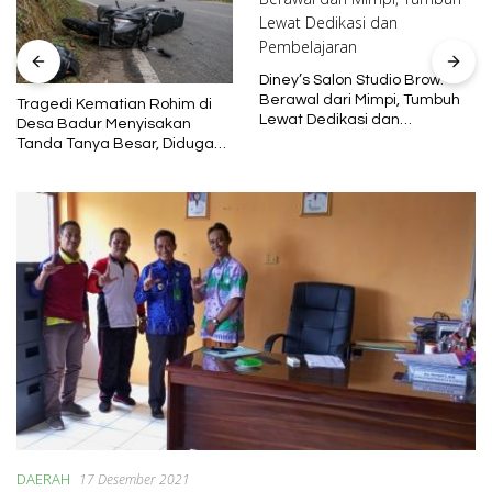
Diney’s Salon Studio Brow:
Berawal dari Mimpi, Tumbuh
Tragedi Kematian Rohim di
Lewat Dedikasi dan
Desa Badur Menyisakan
Pembelajaran
Tanda Tanya Besar, Diduga
Sebelum Meninggal Di
interogasi Oknum Kadus
DAERAH
17 Desember 2021