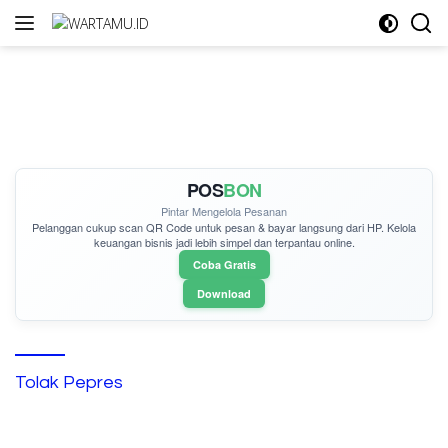
Langsung
ke
konten
POS
BON
Pintar Mengelola Pesanan
Pelanggan cukup
scan QR Code
untuk pesan & bayar langsung dari HP. Kelola
keuangan bisnis jadi lebih simpel dan terpantau online.
Coba Gratis
Download
Tolak Pepres