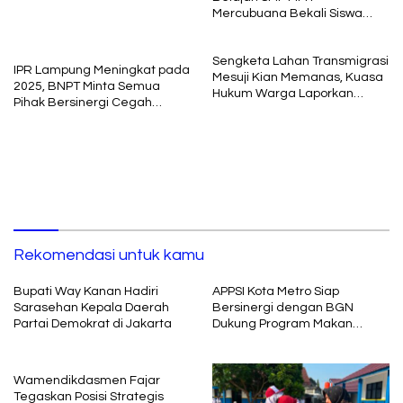
Mercubuana Bekali Siswa
Baru dengan Nilai Karakter
Sengketa Lahan Transmigrasi
IPR Lampung Meningkat pada
Mesuji Kian Memanas, Kuasa
2025, BNPT Minta Semua
Hukum Warga Laporkan
Pihak Bersinergi Cegah
Dugaan Korupsi ke Kejati
Radikalisme
Lampung
Rekomendasi untuk kamu
Bupati Way Kanan Hadiri
APPSI Kota Metro Siap
Sarasehan Kepala Daerah
Bersinergi dengan BGN
Partai Demokrat di Jakarta
Dukung Program Makan
Bergizi
Wamendikdasmen Fajar
Tegaskan Posisi Strategis