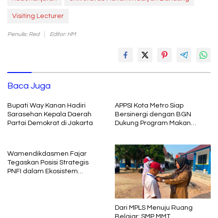
Visiting Lecturer
Penulis: Red
Editor: HM
Baca Juga
Bupati Way Kanan Hadiri
APPSI Kota Metro Siap
Sarasehan Kepala Daerah
Bersinergi dengan BGN
Partai Demokrat di Jakarta
Dukung Program Makan
Bergizi
Wamendikdasmen Fajar
Tegaskan Posisi Strategis
PNFI dalam Ekosistem
Pendidikan Nasional
Dari MPLS Menuju Ruang
Belajar: SMP MMT