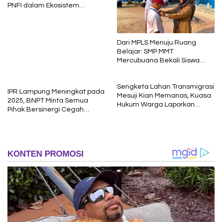
PNFI dalam Ekosistem
Pendidikan Nasional
Dari MPLS Menuju Ruang
Belajar: SMP MMT
Mercubuana Bekali Siswa
Baru dengan Nilai Karakter
Sengketa Lahan Transmigrasi
IPR Lampung Meningkat pada
Mesuji Kian Memanas, Kuasa
2025, BNPT Minta Semua
Hukum Warga Laporkan
Pihak Bersinergi Cegah
Dugaan Korupsi ke Kejati
Radikalisme
Lampung