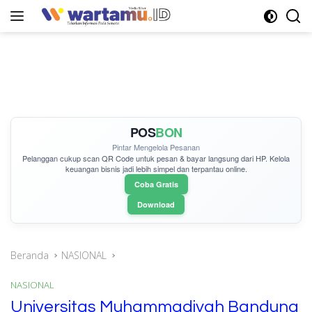
Langsung
ke
konten
POS
BON
Pintar Mengelola Pesanan
Pelanggan cukup
scan QR Code
untuk pesan & bayar langsung dari HP. Kelola
keuangan bisnis jadi lebih simpel dan terpantau online.
Coba Gratis
Download
Beranda
NASIONAL
NASIONAL
Universitas Muhammadiyah Bandung