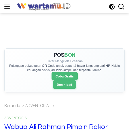
Langsung
ke
konten
POS
BON
Pintar Mengelola Pesanan
Pelanggan cukup
scan QR Code
untuk pesan & bayar langsung dari HP. Kelola
keuangan bisnis jadi lebih simpel dan terpantau online.
Coba Gratis
Download
Beranda
ADVENTORIAL
ADVENTORIAL
Wabup Ali Rahman Pimpin Rakor