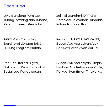
Baca Juga
UMJ Gandeng Pemkab
Jalin Silaturahmi, DPP-GWI
Tulang Bawang dan Tubaba,
Apresiasi Pelayanan Humanis
Perkuat Sinergi Pendidikan
Polsek Raman Utara
dan Pengembangan SDM
APPSI Kota Metro Siap
Peringati HARGANAS Ke-33,
Bersinergi dengan BGN
Bupati Ayu Asalasiyah Ajak
Dukung Program Makan
Perkuat Peran Ayah Wujudkan
Bergizi
Keluarga Berkualitas
Perkuat Literasi Digital,
Bupati Ayu Asalasiyah Pimpin
Diskominfo Way Kanan Ikuti
Evaluasi Mal Pelayanan Publik,
Sosialisasi Pengawasan
Perkuat Komitmen Tingkatkan
Media Komunikasi oleh
Kualitas Layanan kepada
Kejaksaan Agung RI
Masyarakat