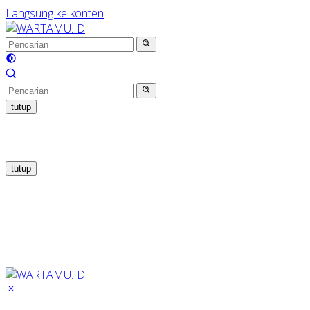
Langsung ke konten
tutup
tutup