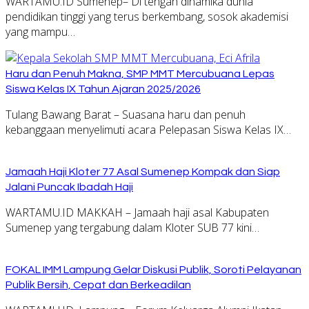
WARTAMU.ID Sumenep– Di tengah dinamika dunia
pendidikan tinggi yang terus berkembang, sosok akademisi
yang mampu…
Haru dan Penuh Makna, SMP MMT Mercubuana Lepas
Siswa Kelas IX Tahun Ajaran 2025/2026
Tulang Bawang Barat – Suasana haru dan penuh
kebanggaan menyelimuti acara Pelepasan Siswa Kelas IX…
Jamaah Haji Kloter 77 Asal Sumenep Kompak dan Siap
Jalani Puncak Ibadah Haji
WARTAMU.ID MAKKAH – Jamaah haji asal Kabupaten
Sumenep yang tergabung dalam Kloter SUB 77 kini…
FOKAL IMM Lampung Gelar Diskusi Publik, Soroti Pelayanan
Publik Bersih, Cepat dan Berkeadilan