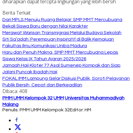
diharapkan dapat tercipta lingkungan yang lebih bersih.
Berita Terkait
Dari MPLS Menuju Ruang Belajar: SMP MMT Mercubuana
Bekali Siswa Baru dengan Nilai Karakter
Merawat Warisan Transmigrasi Melalui Budaya Sekolah
Siti Sa’adah: Perempuan Inspiratif di Balik Kemajuan
Fakultas Ilmu Komunikasi Uniba Madura
Haru dan Penuh Makna, SMP MMT Mercubuana Lepas
Siswa Kelas IX Tahun Ajaran 2025/2026
Jamaah Haji Kloter 77 Asal Sumenep Kompak dan Siap
Jalani Puncak Ibadah Haji
FOKAL IMM Lampung Gelar Diskusi Publik, Soroti Pelayanan
Publik Bersih, Cepat dan Berkeadilan
Dibaca:
408
PMM UMM Kelompok 32
UMM
Universitas Muhammadiyah
Malang
Penulis: PMM UMM Kelompok 32
Editor: HM