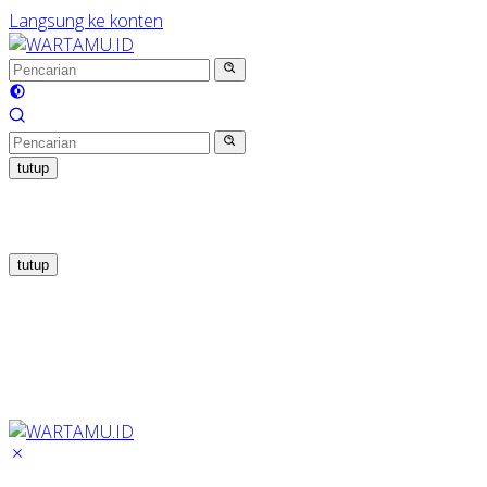
Langsung ke konten
tutup
tutup