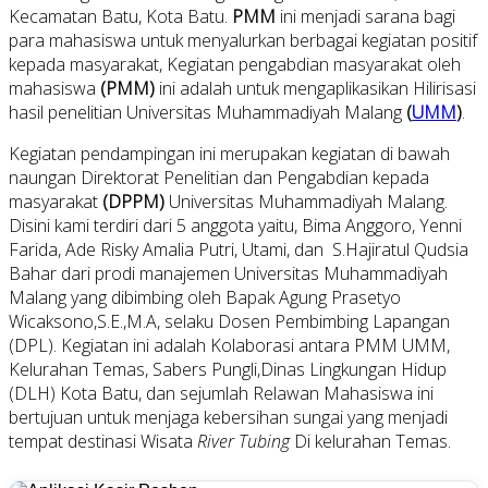
Kecamatan Batu, Kota Batu.
PMM
ini menjadi sarana bagi
para mahasiswa untuk menyalurkan berbagai kegiatan positif
kepada masyarakat, Kegiatan pengabdian masyarakat oleh
mahasiswa
(PMM)
ini adalah untuk mengaplikasikan Hilirisasi
hasil penelitian Universitas Muhammadiyah Malang
(
UMM
)
.
Kegiatan pendampingan ini merupakan kegiatan di bawah
naungan Direktorat Penelitian dan Pengabdian kepada
masyarakat
(DPPM)
Universitas Muhammadiyah Malang.
Disini kami terdiri dari 5 anggota yaitu, Bima Anggoro, Yenni
Farida, Ade Risky Amalia Putri, Utami, dan S.Hajiratul Qudsia
Bahar dari prodi manajemen Universitas Muhammadiyah
Malang yang dibimbing oleh Bapak Agung Prasetyo
Wicaksono,S.E.,M.A, selaku Dosen Pembimbing Lapangan
(DPL). Kegiatan ini adalah Kolaborasi antara PMM UMM,
Kelurahan Temas, Sabers Pungli,Dinas Lingkungan Hidup
(DLH) Kota Batu, dan sejumlah Relawan Mahasiswa ini
bertujuan untuk menjaga kebersihan sungai yang menjadi
tempat destinasi Wisata
River Tubing
Di kelurahan Temas.