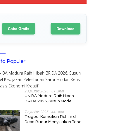
Coba Gratis
Download
ita Populer
2 Agustus 2026
61 Lihat
UNIBA Madura Raih Hibah
BRIDA 2026, Susun Model
Kebijakan Pelestarian Saronen
7 Agustus 2026
44 Lihat
dan Keris Berbasis Ekonomi
Tragedi Kematian Rohim di
Kreatif
Desa Badur Menyisakan Tanda
Tanya Besar, Diduga Sebelum