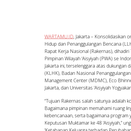
WARTAMU.ID
, Jakarta – Konsolidasikan 
Hidup dan Penanggulangan Bencana (LLHP
Rapat Kerja Nasional (Rakernas), dihadir
Pimpinan Wilayah ‘Aisyiyah (PWA) se Indon
Jakarta ini, terselenggara atas dukungan
(KLHK), Badan Nasional Penanggulanga
Management Center (MDMC), Eco Bhinn
Jakarta, dan Universitas ‘Aisyiyah Yogyakar
“Tujuan Rakernas salah satunya adalah ko
Bagaimana pimpinan memahami ruang ling
kebencanaan, serta bagaimana program ya
Keputusan Muktamar ke 48 ‘Aisyiyah,” un
‘Ketahanan Keluarga terhadap Perubaha