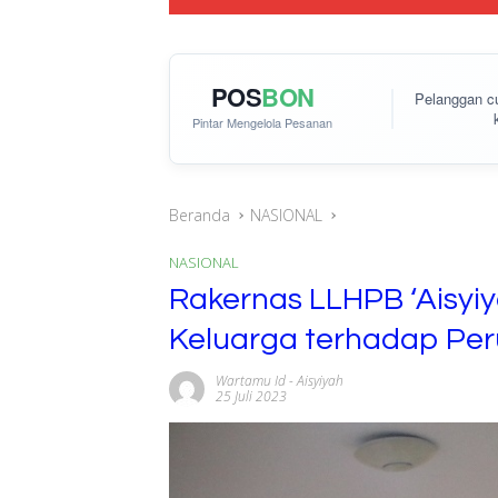
POS
BON
Pelanggan 
Pintar Mengelola Pesanan
Beranda
NASIONAL
NASIONAL
Rakernas LLHPB ‘Aisyi
Keluarga terhadap Per
Wartamu Id
-
Aisyiyah
25 Juli 2023