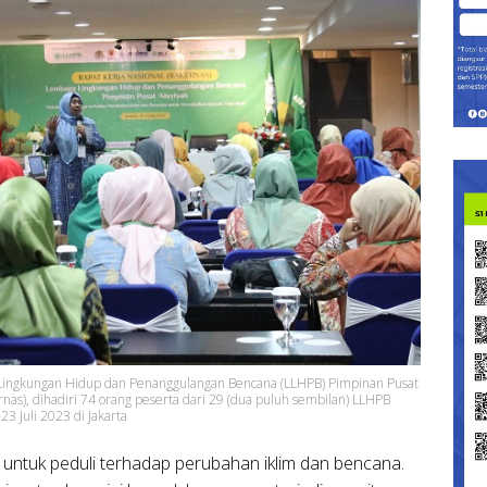
a Lingkungan Hidup dan Penanggulangan Bencana (LLHPB) Pimpinan Pusat
rnas), dihadiri 74 orang peserta dari 29 (dua puluh sembilan) LLHPB
3 Juli 2023 di Jakarta
untuk peduli terhadap perubahan iklim dan bencana.