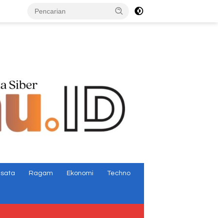
tutup
isata
Ragam
Ekonomi
Techno