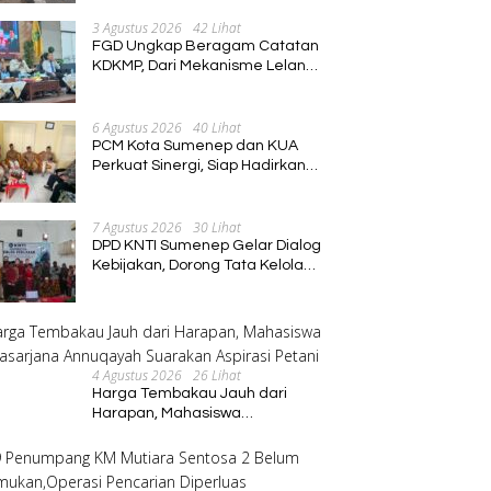
Meninggal Di interogasi Oknum
Kadus
3 Agustus 2026
42 Lihat
FGD Ungkap Beragam Catatan
KDKMP, Dari Mekanisme Lelang
hingga Peran Kepala Desa
6 Agustus 2026
40 Lihat
PCM Kota Sumenep dan KUA
Perkuat Sinergi, Siap Hadirkan
Program Pembinaan Umat
7 Agustus 2026
30 Lihat
DPD KNTI Sumenep Gelar Dialog
Kebijakan, Dorong Tata Kelola
Tenurial Nelayan yang Adil dan
Berkelanjutan
4 Agustus 2026
26 Lihat
Harga Tembakau Jauh dari
Harapan, Mahasiswa
Pascasarjana Annuqayah
Suarakan Aspirasi Petani