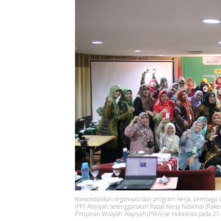
Konsolidasikan organisasi dan program kerja, Lembag
(PP) ‘Aisyiyah selenggarakan Rapat Kerja Nasional (Rake
Pimpinan Wilayah ‘Aisyiyah (PWA) se Indonesia pada 21-2