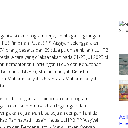
organisasi dan program kerja, Lembaga Lingkungan
B) Pimpinan Pusat (PP) ‘Aisyiyah selenggarakan
i 74 orang peserta dari 29 (dua puluh sembilan) LLHPB
esia. Acara yang dilaksanakan pada 21-23 Juli 2023 di
 dari Kementerian Lingkungan Hidup dan Kehutanan
n Bencana (BNPB), Muhammadiyah Disaster
eka Muhammadiyah, Universitas Muhammadiyah
ta.
nsolidasi organisasi, pimpinan dan program.
kup dan isu permasalahan lingkungan dan
ng akan dijalankan bisa sejalan dengan Tanfidz
Apl
gkap Rahmawati Husein Ketua LLHPB PP ‘Aisyiyah.
Bay
n Iklim dan Bencana untuk Mewujudkan Qoryah