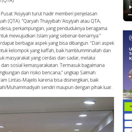
h (QTA)
sat ‘Aisyiyah turut hadir memberi penjelasan
ah (QTA). “Qaryah Thayyibah ‘Aisyiyah atau QTA,
, desa, perkampungan, yang penduduknya beragama
 untuk mewujudkan Islam yang sebenar-benarnya.”
erdapat berbagai aspek yang bisa dibangun. “Dari aspek
bentuk kelompok yang kaffah, baik hamblumminallah dan
uk masyarakat yang cerdas dan sadar, melalui
, dan sosial kemasyarakatan. Termasuk bagaimana
ingkungan dan risiko bencana,” ungkap Salmah.
 Lintas-Majelis karena bisa disinergikan, baik
yiyah/Muhammadiyah sendiri maupun dengan pihak luar.