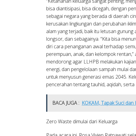
“Ketahanan keluarga sangat penting, mengi
bisa diantisipasi, bisa dicegah, dengan pe
sebagai negara yang berada di daerah ci
kerusakan lingkungan dan perubahan iklim
alam yang terjadi, baik itu letusan gunung 
longsor, dan sebagainya. “Kita bisa men
diri cara penanganan awal terhadap sem
perempuan, anak, dan kelompok rentan,” 
mendorong agar LLHPB melakukan kajian
energi, dan pengelolaan sampah mulai dar
untuk menyusun generasi emas 2045. Kelu
pencerahan tentang tauhid, aqidah, sert
BACA JUGA :
KOKAM, Tapak Suci dan H
Zero Waste dimulai dari Keluarga
Pada acara ini, Rosa Vivien Ratnawati se