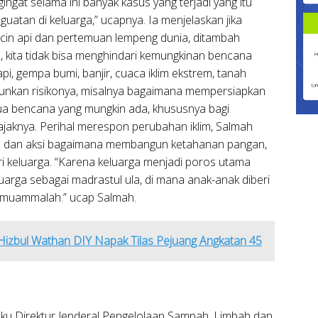
ngat selama ini banyak kasus yang terjadi yang itu
nguatan di keluarga,” ucapnya. Ia menjelaskan jika
ncin api dan pertemuan lempeng dunia, ditambah
, kita tidak bisa menghindari kemungkinan bencana
api, gempa bumi, banjir, cuaca iklim ekstrem, tanah
urunkan risikonya, misalnya bagaimana mempersiapkan
ua bencana yang mungkin ada, khususnya bagi
ajaknya. Perihal merespon perubahan iklim, Salmah
 dan aksi bagaimana membangun ketahanan pangan,
i keluarga. “Karena keluarga menjadi poros utama
arga sebagai madrastul ula, di mana anak-anak diberi
a muammalah.” ucap Salmah.
izbul Wathan DIY Napak Tilas Pejuang Angkatan 45
laku Direktur Jenderal Pengelolaan Sampah, Limbah dan