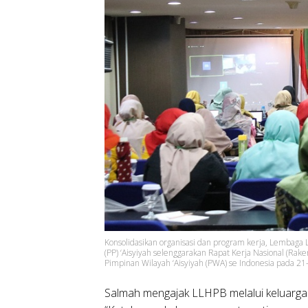
Konsolidasikan organisasi dan program kerja, Lembag
(PP) ‘Aisyiyah selenggarakan Rapat Kerja Nasional (Rake
Pimpinan Wilayah ‘Aisyiyah (PWA) se Indonesia pada 21-2
Salmah mengajak LLHPB melalui keluarga 