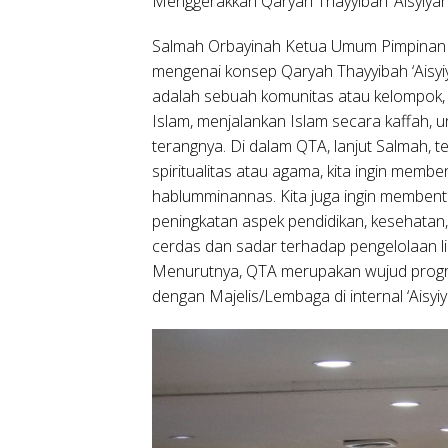
Menggerakkan Qaryah Thayyibah ‘Aisyiya
Salmah Orbayinah Ketua Umum Pimpinan Pu
mengenai konsep Qaryah Thayyibah ‘Aisyiy
adalah sebuah komunitas atau kelompok
Islam, menjalankan Islam secara kaffah,
terangnya. Di dalam QTA, lanjut Salmah, t
spiritualitas atau agama, kita ingin mem
hablumminannas. Kita juga ingin membent
peningkatan aspek pendidikan, kesehatan
cerdas dan sadar terhadap pengelolaan l
Menurutnya, QTA merupakan wujud program
dengan Majelis/Lembaga di internal ‘Ais