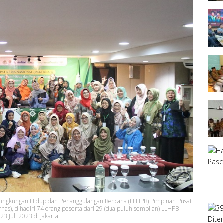
a Lingkungan Hidup dan Penanggulangan Bencana (LLHPB) Pimpinan Pusat
rnas), dihadiri 74 orang peserta dari 29 (dua puluh sembilan) LLHPB
3 Juli 2023 di Jakarta