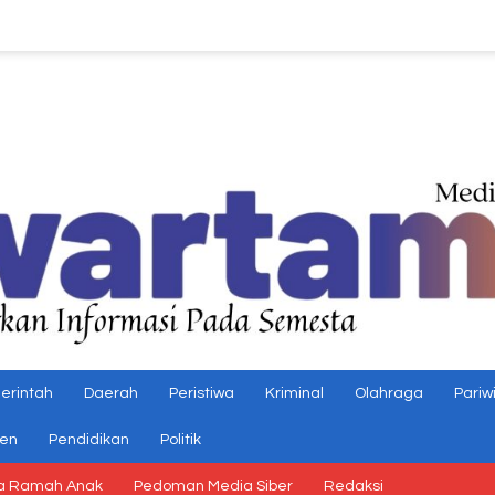
erintah
Daerah
Peristiwa
Kriminal
Olahraga
Pariw
gen
Pendidikan
Politik
a Ramah Anak
Pedoman Media Siber
Redaksi