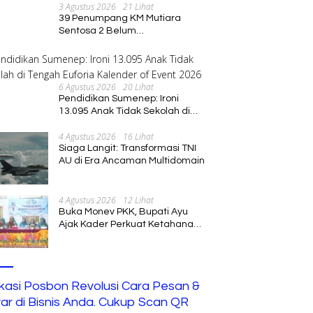
3 Agustus 2026
21 Lihat
39 Penumpang KM Mutiara
Sentosa 2 Belum
Ditemukan,Operasi Pencarian
Diperluas
6 Agustus 2026
20 Lihat
Pendidikan Sumenep: Ironi
13.095 Anak Tidak Sekolah di
Tengah Euforia Kalender of
4 Agustus 2026
16 Lihat
Event 2026
Siaga Langit: Transformasi TNI
AU di Era Ancaman Multidomain
4 Agustus 2026
12 Lihat
Buka Monev PKK, Bupati Ayu
Ajak Kader Perkuat Ketahanan
Keluarga
ikasi Posbon Revolusi Cara Pesan &
ar di Bisnis Anda. Cukup Scan QR