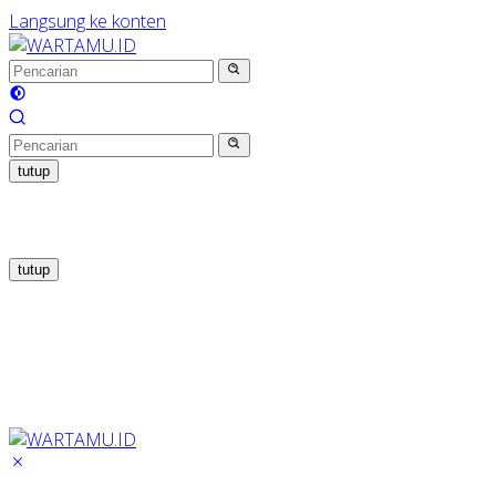
Langsung ke konten
tutup
tutup