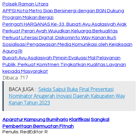
Polsek Raman Utara
APPSI Kota Metro Siap Bersinergi dengan BGN Dukung
Program Makan Bergizi
Peringati HARGANAS Ke-33, Bupati Ayu Asalasiyah Ajak
Perkuat Peran Ayah Wujudkan Keluarga Berkualitas
Perkuat Literasi Digital, Diskominfo Way Kanan Ikuti
Sosialisasi Pengawasan Media Komunikasi oleh Kejaksaan
Agung RI
Bupati Ayu Asalasiyah Pimpin Evaluasi Mal Pelayanan
Publik, Perkuat Komitmen Tingkatkan Kualitas Layanan
kepada Masyarakat
Dibaca:
717
BACA JUGA :
Sekda Saipul Buka Final Presentasi
Nominator Anugerah Inovasi Daerah Kabupaten Way
Kanan Tahun 2023
Aparatur Kampung Bumiharjo
Klarifikasi
Sangkal
Pemberitaan Bermuatan Fitnah
Penulis: Red
Editor: R