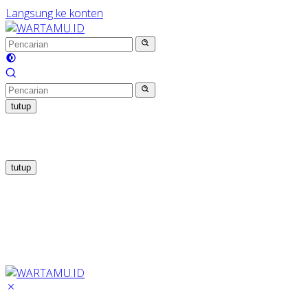
Langsung ke konten
tutup
tutup