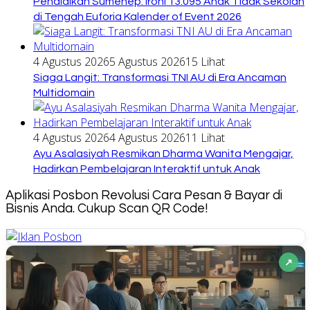
Pendidikan Sumenep: Ironi 13.095 Anak Tidak Sekolah
di Tengah Euforia Kalender of Event 2026
4 Agustus 2026
5 Agustus 2026
15 Lihat
Siaga Langit: Transformasi TNI AU di Era Ancaman
Multidomain
4 Agustus 2026
4 Agustus 2026
11 Lihat
Ayu Asalasiyah Resmikan Dharma Wanita Mengajar,
Hadirkan Pembelajaran Interaktif untuk Anak
Aplikasi Posbon Revolusi Cara Pesan & Bayar di
Bisnis Anda. Cukup Scan QR Code!
↗