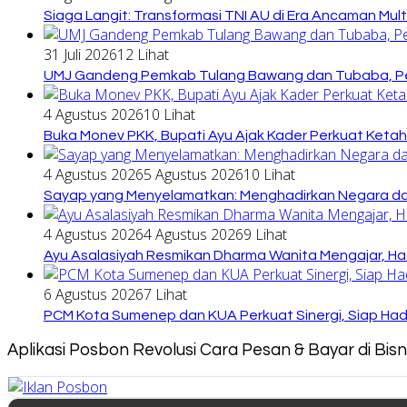
Siaga Langit: Transformasi TNI AU di Era Ancaman Mul
31 Juli 2026
12 Lihat
UMJ Gandeng Pemkab Tulang Bawang dan Tubaba, Pe
4 Agustus 2026
10 Lihat
Buka Monev PKK, Bupati Ayu Ajak Kader Perkuat Keta
4 Agustus 2026
5 Agustus 2026
10 Lihat
Sayap yang Menyelamatkan: Menghadirkan Negara dari
4 Agustus 2026
4 Agustus 2026
9 Lihat
Ayu Asalasiyah Resmikan Dharma Wanita Mengajar, Had
6 Agustus 2026
7 Lihat
PCM Kota Sumenep dan KUA Perkuat Sinergi, Siap Ha
Aplikasi Posbon Revolusi Cara Pesan & Bayar di Bi