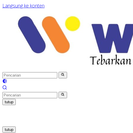
Langsung ke konten
tutup
tutup