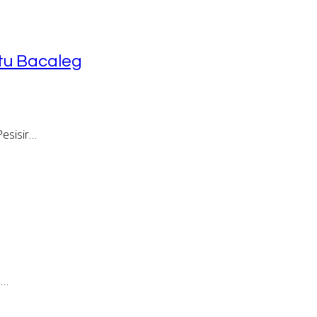
tu Bacaleg
esisir…
h…