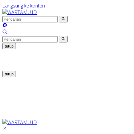
Langsung ke konten
tutup
tutup