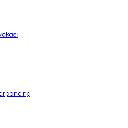
okasi
erpancing
…