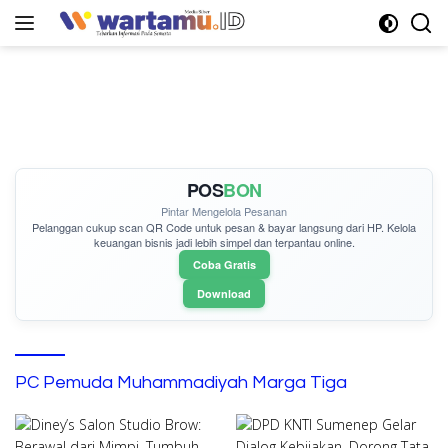
Langsung
ke
konten
POS
BON
Pintar Mengelola Pesanan
Pelanggan cukup
scan QR Code
untuk pesan & bayar langsung dari HP. Kelola
keuangan bisnis jadi lebih simpel dan terpantau online.
Coba Gratis
Download
PC Pemuda Muhammadiyah Marga Tiga