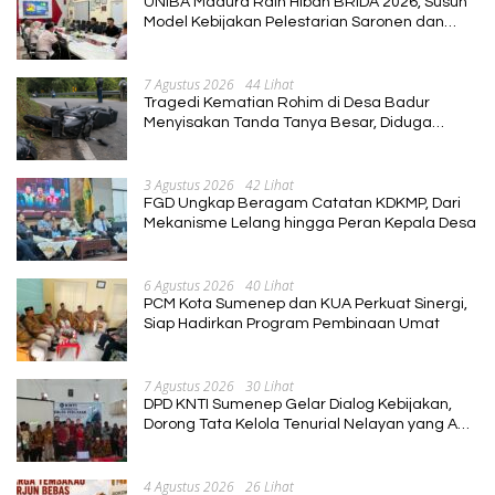
UNIBA Madura Raih Hibah BRIDA 2026, Susun
Model Kebijakan Pelestarian Saronen dan
Keris Berbasis Ekonomi Kreatif
7 Agustus 2026
44 Lihat
Tragedi Kematian Rohim di Desa Badur
Menyisakan Tanda Tanya Besar, Diduga
Sebelum Meninggal Di interogasi Oknum
Kadus
3 Agustus 2026
42 Lihat
FGD Ungkap Beragam Catatan KDKMP, Dari
Mekanisme Lelang hingga Peran Kepala Desa
6 Agustus 2026
40 Lihat
PCM Kota Sumenep dan KUA Perkuat Sinergi,
Siap Hadirkan Program Pembinaan Umat
7 Agustus 2026
30 Lihat
DPD KNTI Sumenep Gelar Dialog Kebijakan,
Dorong Tata Kelola Tenurial Nelayan yang Adil
dan Berkelanjutan
4 Agustus 2026
26 Lihat