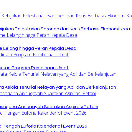
jakan Pelestarian Saronen dan Keris Berbasis Ekonomi Kreat
 Lelang hingga Peran Kepala Desa
dirkan Program Pembinaan Umat
 Kelola Tenurial Nelayan yang Adil dan Berkelanjutan
sarjana Annuqayah Suarakan Aspirasi Petani
di Tengah Euforia Kalender of Event 2026