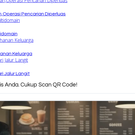
,Operasi Pencarian Diperluas
tidomain
hanan Keluarga
 Jalur Langit
snis Anda. Cukup Scan QR Code!