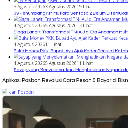
3 Agustus 2026
3 Agustus 2026
19 Lihat
39 Penumpang KM Mutiara Sentosa 2 Belum Ditemukan
4 Agustus 2026
5 Agustus 2026
13 Lihat
Siaga Langit: Transformasi TNI AU di Era Ancaman Mul
4 Agustus 2026
11 Lihat
Buka Monev PKK, Bupati Ayu Ajak Kader Perkuat Keta
4 Agustus 2026
5 Agustus 2026
11 Lihat
Sayap yang Menyelamatkan: Menghadirkan Negara dari
Aplikasi Posbon Revolusi Cara Pesan & Bayar di Bi