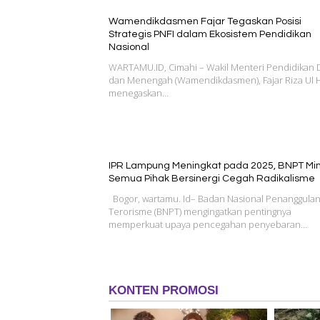
Wamendikdasmen Fajar Tegaskan Posisi
Strategis PNFI dalam Ekosistem Pendidikan
Nasional
WARTAMU.ID, Cimahi – Wakil Menteri Pendidikan 
dan Menengah (Wamendikdasmen), Fajar Riza Ul 
menegaskan…
IPR Lampung Meningkat pada 2025, BNPT Mi
Semua Pihak Bersinergi Cegah Radikalisme
Bogor, wartamu. Id– Badan Nasional Penanggula
Terorisme (BNPT) mengingatkan pentingnya
memperkuat upaya pencegahan penyebaran…