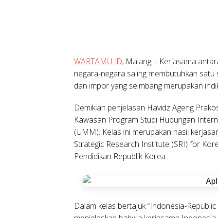
WARTAMU.ID
, Malang – Kerjasama antar
negara-negara saling membutuhkan satu s
dan impor yang seimbang merupakan indik
Demikian penjelasan Havidz Ageng Prakoso
Kawasan Program Studi Hubungan Intern
(UMM). Kelas ini merupakan hasil kerjas
Strategic Research Institute (SRI) for Ko
Pendidikan Republik Korea.
Dalam kelas bertajuk “Indonesia-Republi
menjelaskan bahwa kerjasama Indonesia 