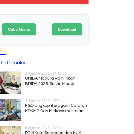
Coba Gratis
Download
ita Populer
2 Agustus 2026
61 Lihat
UNIBA Madura Raih Hibah
BRIDA 2026, Susun Model
Kebijakan Pelestarian Saronen
dan Keris Berbasis Ekonomi
Kreatif
3 Agustus 2026
42 Lihat
FGD Ungkap Beragam Catatan
KDKMP, Dari Mekanisme Lelang
hingga Peran Kepala Desa
6 Agustus 2026
37 Lihat
PCM Kota Sumenep dan KUA