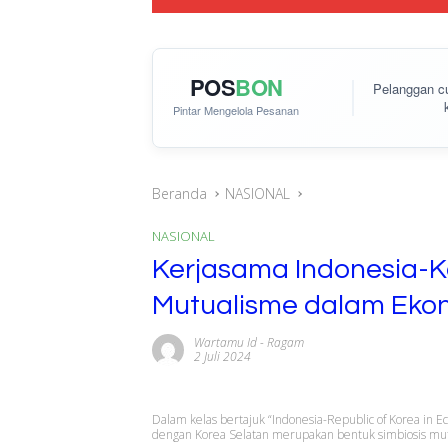
POS
BON
Pelanggan 
Pintar Mengelola Pesanan
Beranda
NASIONAL
NASIONAL
Kerjasama Indonesia-Ko
Mutualisme dalam Ekon
Wartamu Id
-
Ragam
2 Juli 2024
Dalam kelas bertajuk “Indonesia-Republic of Korea in
dengan Korea Selatan merupakan bentuk simbiosis mut