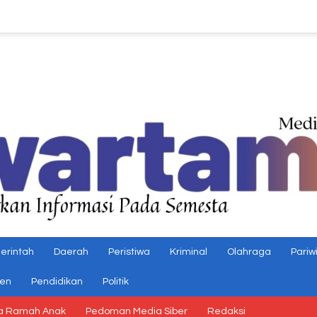
erintah
Daerah
Peristiwa
Kriminal
Olahraga
Pariw
gen
Pendidikan
Politik
a Ramah Anak
Pedoman Media Siber
Redaksi