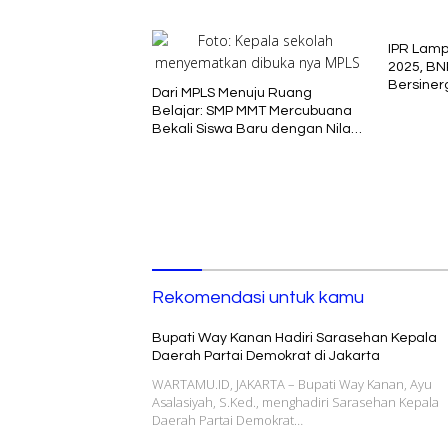
IPR Lam
2025, BN
Bersiner
Dari MPLS Menuju Ruang
Belajar: SMP MMT Mercubuana
Bekali Siswa Baru dengan Nilai
Karakter
Rekomendasi untuk kamu
Bupati Way Kanan Hadiri Sarasehan Kepala
Daerah Partai Demokrat di Jakarta
WARTAMU.ID, JAKARTA – Bupati Way Kanan, Ayu
Asalasiyah, S.Ked., menghadiri Sarasehan Kepala
Daerah Partai Demokrat…