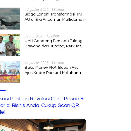
Tenurial Nelayan yang Adil dan
4 Agustus 2026
13 Lihat
Berkelanjutan
Siaga Langit: Transformasi TNI
AU di Era Ancaman Multidomain
31 Juli 2026
12 Lihat
UMJ Gandeng Pemkab Tulang
Bawang dan Tubaba, Perkuat
Sinergi Pendidikan dan
Pengembangan SDM
4 Agustus 2026
11 Lihat
Buka Monev PKK, Bupati Ayu
Ajak Kader Perkuat Ketahanan
Keluarga
ikasi Posbon Revolusi Cara Pesan &
ar di Bisnis Anda. Cukup Scan QR
e!