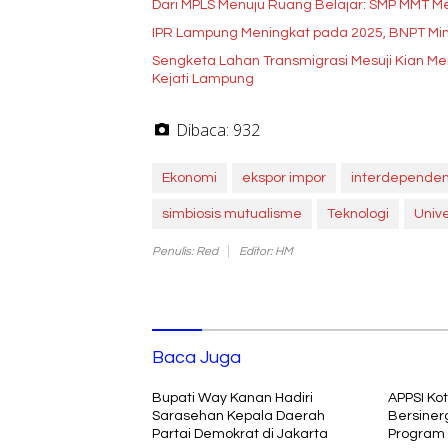
Dari MPLS Menuju Ruang Belajar: SMP MMT Me
IPR Lampung Meningkat pada 2025, BNPT Min
Sengketa Lahan Transmigrasi Mesuji Kian 
Kejati Lampung
Dibaca:
932
Ekonomi
ekspor impor
interdependen
simbiosis mutualisme
Teknologi
Univ
Penulis: Red
Editor: HM
Baca Juga
Bupati Way Kanan Hadiri
APPSI Ko
Sarasehan Kepala Daerah
Bersiner
Partai Demokrat di Jakarta
Program 