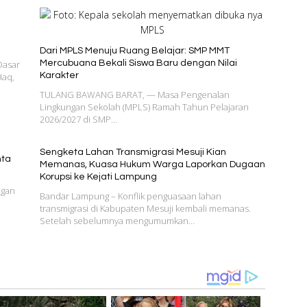
Dari MPLS Menuju Ruang Belajar: SMP MMT
Dasar
Mercubuana Bekali Siswa Baru dengan Nilai
Haq,
Karakter
TULANG BAWANG BARAT, — Masa Pengenalan
Lingkungan Sekolah (MPLS) Ramah Tahun Pelajaran
2026/2027 di SMP…
Sengketa Lahan Transmigrasi Mesuji Kian
nta
Memanas, Kuasa Hukum Warga Laporkan Dugaan
Korupsi ke Kejati Lampung
ngan
Bandar Lampung – Konflik penguasaan lahan
transmigrasi di Kabupaten Mesuji kembali memanas.
Setelah sebelumnya mengumumkan…