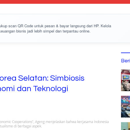
cukup
scan QR Code
untuk pesan & bayar langsung dari HP. Kelola
keuangan bisnis jadi lebih simpel dan terpantau online.
Ber
rea Selatan: Simbiosis
omi dan Teknologi
 Economic Cooperations”, Ageng menjelaskan bahwa kerjasama Indonesia
ualisme di berbagai aspek.