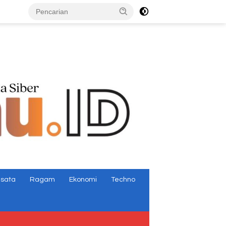
tutup
isata
Ragam
Ekonomi
Techno