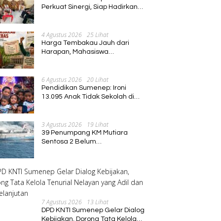
Perkuat Sinergi, Siap Hadirkan
Program Pembinaan Umat
4 Agustus 2026
25 Lihat
Harga Tembakau Jauh dari
Harapan, Mahasiswa
Pascasarjana Annuqayah
Suarakan Aspirasi Petani
6 Agustus 2026
20 Lihat
Pendidikan Sumenep: Ironi
13.095 Anak Tidak Sekolah di
Tengah Euforia Kalender of
Event 2026
3 Agustus 2026
19 Lihat
39 Penumpang KM Mutiara
Sentosa 2 Belum
Ditemukan,Operasi Pencarian
Diperluas
7 Agustus 2026
13 Lihat
DPD KNTI Sumenep Gelar Dialog
Kebijakan, Dorong Tata Kelola