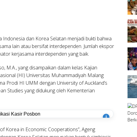
a Indonesia dan Korea Selatan menjadi bukti bahwa
ama lain atau bersifat interdependen. Jumlah ekspor
ator kerjasama interdependen yang baik.
, M.A., yang disampaikan dalam kelas Kajian
asional (HI) Universitas Muhammadiyah Malang
ama Prodi HI UMM dengan University of Auckland’s
rean Studies yang didukung oleh Kementerian
i
c of Korea in Economic Cooperations”, Ageng
dengan Korea Selatan merupakan bentuk simbiosis