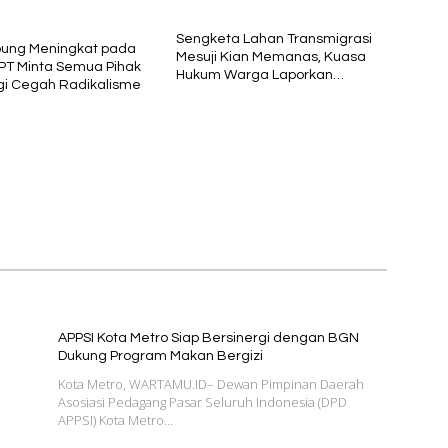
Nasional
Sengketa Lahan Transmigrasi
pung Meningkat pada
Mesuji Kian Memanas, Kuasa
PT Minta Semua Pihak
Hukum Warga Laporkan
gi Cegah Radikalisme
Dugaan Korupsi ke Kejati
Lampung
APPSI Kota Metro Siap Bersinergi dengan BGN
Dukung Program Makan Bergizi
Kota Metro, WARTAMU.ID– Dewan Pimpinan Daerah
Asosiasi Pedagang Pasar Seluruh Indonesia (DPD
APPSI) Kota Metro…