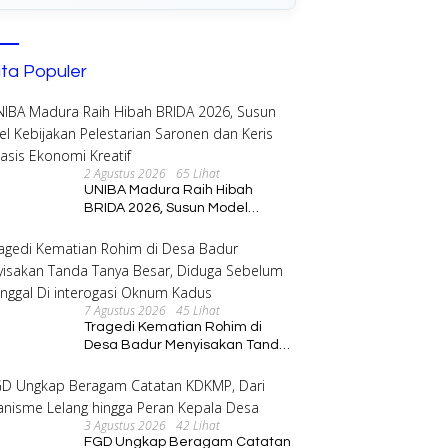
ita Populer
2 Agustus 2026
65 Lihat
i Ayu Dukung Kesiapan
Bupati Ayu Tinjau Langsung
M
UNIBA Madura Raih Hibah
ingen Way Kanan Menuju
Implementasi Program PKK di
8
BRIDA 2026, Susun Model
s XII 2026
Buay Bahuga
R
Kebijakan Pelestarian Saronen
dan Keris Berbasis Ekonomi
Kreatif
7 Agustus 2026
45 Lihat
Tragedi Kematian Rohim di
Desa Badur Menyisakan Tanda
Tanya Besar, Diduga Sebelum
Meninggal Di interogasi Oknum
Kadus
3 Agustus 2026
42 Lihat
FGD Ungkap Beragam Catatan