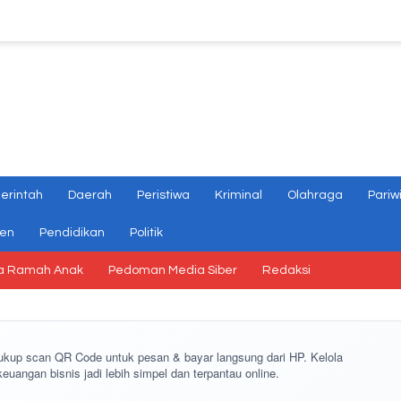
erintah
Daerah
Peristiwa
Kriminal
Olahraga
Pariw
gen
Pendidikan
Politik
a Ramah Anak
Pedoman Media Siber
Redaksi
cukup
scan QR Code
untuk pesan & bayar langsung dari HP. Kelola
keuangan bisnis jadi lebih simpel dan terpantau online.