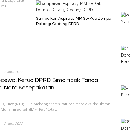
si Masyarakat
iswa…
Sampaikan Aspirasi, IMM Se-Kab Dompu
Datangi Gedung DPRD
12 April 2022
cewa, Ketua DPRD Bima tidak Tanda
i Nota Kesepakatan
, Bima (NTB) – Gelombang protes, ratusan masa aksi dari Ikatan
 Muhammadiyah (IMM) Kab/Kota…
12 April 2022