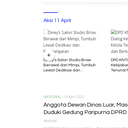
Aksi 11 April
Diney’s Salon Studio Brow:
DPD KNTI
Berawal dari Mimpi, Tumbuh
Kebijakan
atian Rohim di
Lewat Dedikasi dan
Tenurial
Menyisakan Tanda
Pembelajaran
Berkelan
, Diduga Sebelum
 interogasi Oknum
NASIONAL
14 April 2022
Anggota Dewan Dinas Luar, Mas
Duduki Gedung Paripurna DPR
Utara
Nasional