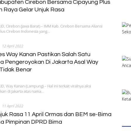
bupaten Cirebon Bersama Cipayung Plus
n Raya Gelar Unjuk Rasa
, Cirebon (Jawa Barat) – IMM Kab. Cirebon Bersama Aliansi
lus Cirebon Indonesia yang…
12 April 2022
es Way Kanan Pastikan Salah Satu
a Pengeroyokan Di Jakarta Asal Way
Tidak Benar
, Way Kanan (Lampung) – Hal ini terkait viralnya aksi
an di Jakarta atas nama…
11 April 2022
njuk Rasa 11 April Ormas dan BEM se-Bima
ma Pimpinan DPRD Bima