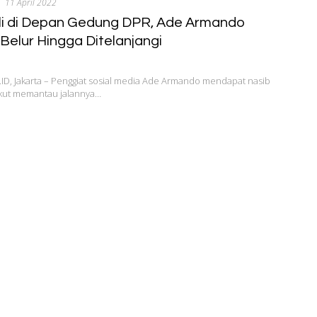
11 April 2022
li di Depan Gedung DPR, Ade Armando
Belur Hingga Ditelanjangi
, Jakarta – Penggiat sosial media Ade Armando mendapat nasib
 ikut memantau jalannya…