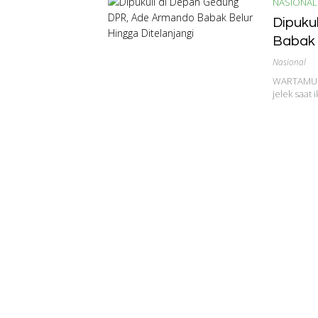
NASIONAL
Dipuku
Babak 
Nasional
WARTAMU.ID
jelek saat