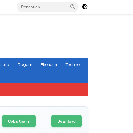
tutup
isata
Ragam
Ekonomi
Techno
Coba Gratis
Download