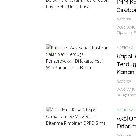
IMM Ka
Cirebo
Nasional
WARTAMU.ID
Cipayung P
NASIONAL
Kapolr
Terdug
Kanan 
Nasional
WARTAMU.ID
pengeroyok
NASIONAL
Aksi U
Diteri
Nasional