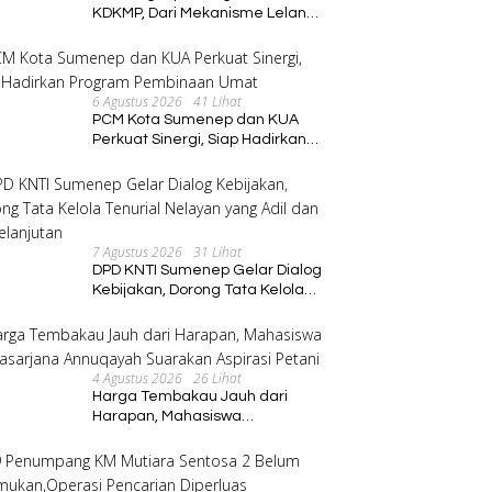
KDKMP, Dari Mekanisme Lelang
hingga Peran Kepala Desa
6 Agustus 2026
41 Lihat
PCM Kota Sumenep dan KUA
Perkuat Sinergi, Siap Hadirkan
Program Pembinaan Umat
7 Agustus 2026
31 Lihat
DPD KNTI Sumenep Gelar Dialog
Kebijakan, Dorong Tata Kelola
Tenurial Nelayan yang Adil dan
Berkelanjutan
4 Agustus 2026
26 Lihat
Harga Tembakau Jauh dari
Harapan, Mahasiswa
Pascasarjana Annuqayah
Suarakan Aspirasi Petani