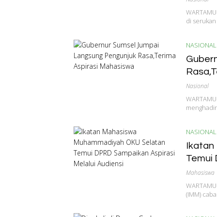
WARTAMU.ID
di serukan
NASIONAL
Gubern
Rasa,T
Nasional
WARTAMU.I
menghadir
NASIONAL
Ikatan
Temui 
Mahasiswa
WARTAMU.I
(IMM) cab