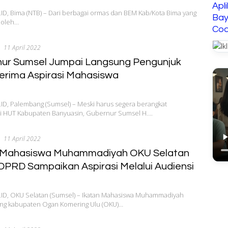
Apl
, Bima (NTB) – Dari berbagai ormas dan BEM Kab/Kota Bima yang
Bay
 oleh…
Cod
11 April 2022
ur Sumsel Jumpai Langsung Pengunjuk
erima Aspirasi Mahasiswa
D, Palembang (Sumsel) – Meski harus segera berangkat
i HUT Kabupaten Banyuasin, Gubernur Sumsel H….
11 April 2022
 Mahasiswa Muhammadiyah OKU Selatan
DPRD Sampaikan Aspirasi Melalui Audiensi
D, OKU Selatan (Sumsel) – Ikatan Mahasiswa Muhammadiyah
ang kabupaten Ogan Komering Ulu (OKU)…