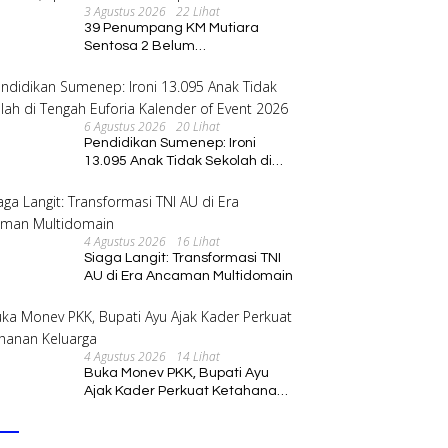
3 Agustus 2026
22 Lihat
39 Penumpang KM Mutiara
Sentosa 2 Belum
Ditemukan,Operasi Pencarian
Diperluas
6 Agustus 2026
20 Lihat
Pendidikan Sumenep: Ironi
13.095 Anak Tidak Sekolah di
Tengah Euforia Kalender of
Event 2026
4 Agustus 2026
16 Lihat
Siaga Langit: Transformasi TNI
AU di Era Ancaman Multidomain
4 Agustus 2026
14 Lihat
Buka Monev PKK, Bupati Ayu
Ajak Kader Perkuat Ketahanan
Keluarga