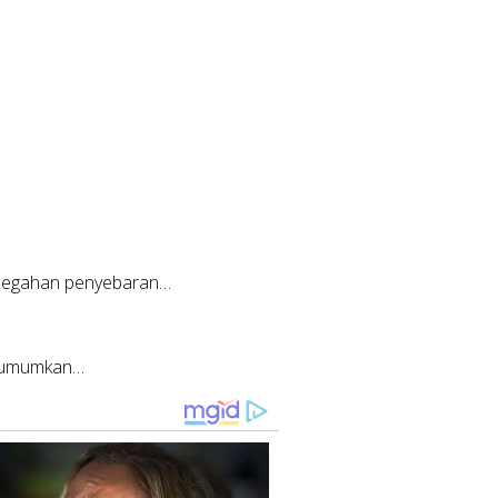
ncegahan penyebaran…
ngumumkan…