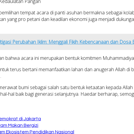
d Kedaulatan Pangan
ilihan tempat acara di panti asuhan bermakna sebagai kolab
ijakan yang pro petani dan keadilan ekonomi juga menjadi duku
gasi Perubahan Iklim: Menggali Fikih Kebencanaan dan Dosa E
 bahwa acara ini merupakan bentuk komitmen Muhammadiya
k terus bertani memanfaatkan lahan dan anugerah Allah di bum
.
erawat bumi sebagai salah satu bentuk ketaatan kepada Allah
 hal-hal baik bagi generasi selanjutnya. Haedar berharap, s
emokrat di Jakarta
ram Makan Bergizi
am Ekosistem Pendidikan Nasional