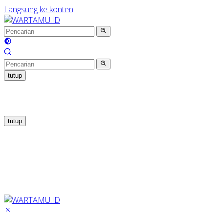
Langsung ke konten
tutup
tutup