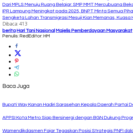
Dari MPLS Menuju Ruang Belajar: SMP MMT Mercubuana Bekal
IPR Lampung Meningkat pada 2025, BNPT Minta Semua Pihak
Sengketa Lahan Transmigrasi Mesuji Kian Memanas, Kuasa
Dibaca:
413
berita
Hari Tani Nasional
Majelis Pemberdayaan Masyarakat
Penulis: Red
Editor: HM
Baca Juga
Bupati Way Kanan Hadiri Sarasehan Kepala Daerah Partai D
APPSI Kota Metro Siap Bersinergi dengan BGN Dukung Prog
Wamendikdasmen Fajar Tegaskan Posisi Strategis PNFI dal