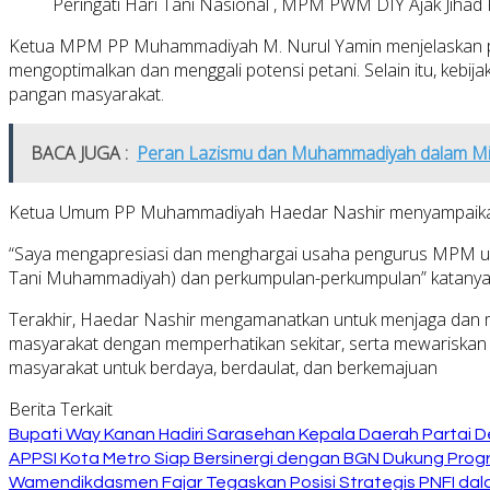
Peringati Hari Tani Nasional , MPM PWM DIY Ajak Jiha
Ketua MPM PP Muhammadiyah M. Nurul Yamin menjelaskan pem
mengoptimalkan dan menggali potensi petani. Selain itu, keb
pangan masyarakat.
BACA JUGA :
Peran Lazismu dan Muhammadiyah dalam Miti
Ketua Umum PP Muhammadiyah Haedar Nashir menyampaikan
“Saya mengapresiasi dan menghargai usaha pengurus MPM untu
Tani Muhammadiyah) dan perkumpulan-perkumpulan” katanya
Terakhir, Haedar Nashir mengamanatkan untuk menjaga dan m
masyarakat dengan memperhatikan sekitar, serta mewariskan
masyarakat untuk berdaya, berdaulat, dan berkemajuan
Berita Terkait
Bupati Way Kanan Hadiri Sarasehan Kepala Daerah Partai D
APPSI Kota Metro Siap Bersinergi dengan BGN Dukung Prog
Wamendikdasmen Fajar Tegaskan Posisi Strategis PNFI dal