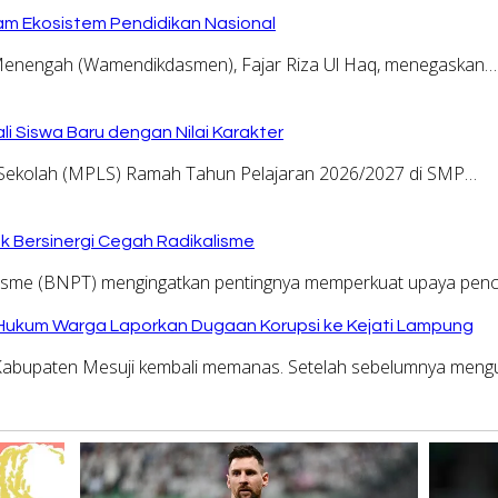
am Ekosistem Pendidikan Nasional
Menengah (Wamendikdasmen), Fajar Riza Ul Haq, menegaskan…
i Siswa Baru dengan Nilai Karakter
kolah (MPLS) Ramah Tahun Pelajaran 2026/2027 di SMP…
 Bersinergi Cegah Radikalisme
risme (BNPT) mengingatkan pentingnya memperkuat upaya pe
 Hukum Warga Laporkan Dugaan Korupsi ke Kejati Lampung
i Kabupaten Mesuji kembali memanas. Setelah sebelumnya me