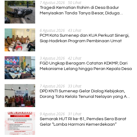
7 Agustus 2026
50 Lihat
Tragedi Kematian Rohim di Desa Badur
Menyisakan Tanda Tanya Besar, Diduga
Sebelum Meninggal Di interogasi Oknum
Kadus
6 Agustus 2026
43 Lihat
PCM Kota Sumenep dan KUA Perkuat Sinergi,
Siap Hadirkan Program Pembinaan Umat
3 Agustus 2026
42 Lihat
FGD Ungkap Beragam Catatan KDKMP, Dari
Mekanisme Lelang hingga Peran Kepala Desa
7 Agustus 2026
33 Lihat
DPD KNTI Sumenep Gelar Dialog Kebijakan,
Dorong Tata Kelola Tenurial Nelayan yang Adil
dan Berkelanjutan
9 Agustus 2026
31 Lihat
Semarak HUT RI ke-81, Pemdes Sera Barat
Gelar “Lomba Harmoni Kemerdekaan”