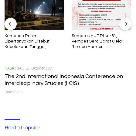
Kematian Rohim
Semarak HUT RI ke-81,
Dipertanyakan,Disebut
Pemdes Sera Barat Gelar
Kecelakaan Tunggal,
“Lomba Harmoni
Keluarga Temukan Luka dan
Kemerdekaan”
Lebam di Tubuh Korban
NASIONAL
26 Oktober 2021
The 2nd International Indonesia Conference on
Interdisciplinary Studies (IICIS)
Universitas
Berita Populer