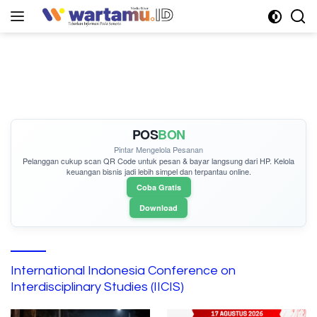
Langsung
ke
konten
POS
BON
Pintar Mengelola Pesanan
Pelanggan cukup
scan QR Code
untuk pesan & bayar langsung dari HP. Kelola
keuangan bisnis jadi lebih simpel dan terpantau online.
Coba Gratis
Download
International Indonesia Conference on
Interdisciplinary Studies (IICIS)