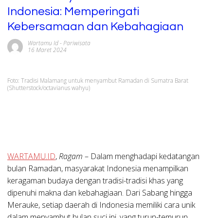
Indonesia: Memperingati
Kebersamaan dan Kebahagiaan
Wartamu Id
-
Pariwisata
16 Maret 2024
Foto: Tradisi Malamang untuk menyambut Ramadan di Sumatra Barat
(Shutterstock/octavianus wahyu)
WARTAMU.ID
,
Ragam
– Dalam menghadapi kedatangan
bulan Ramadan, masyarakat Indonesia menampilkan
keragaman budaya dengan tradisi-tradisi khas yang
dipenuhi makna dan kebahagiaan. Dari Sabang hingga
Merauke, setiap daerah di Indonesia memiliki cara unik
dalam menyambut bulan suci ini, yang turun-temurun