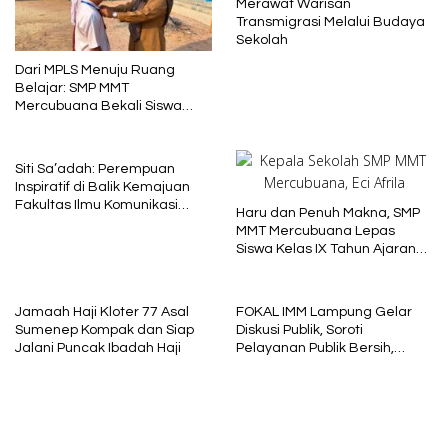
Merawat Warisan
Transmigrasi Melalui Budaya
Sekolah
Dari MPLS Menuju Ruang
Belajar: SMP MMT
Mercubuana Bekali Siswa
Baru dengan Nilai Karakter
Siti Sa’adah: Perempuan
Inspiratif di Balik Kemajuan
Fakultas Ilmu Komunikasi
Haru dan Penuh Makna, SMP
Uniba Madura
MMT Mercubuana Lepas
Siswa Kelas IX Tahun Ajaran
2025/2026
Jamaah Haji Kloter 77 Asal
FOKAL IMM Lampung Gelar
Sumenep Kompak dan Siap
Diskusi Publik, Soroti
Jalani Puncak Ibadah Haji
Pelayanan Publik Bersih,
Cepat dan Berkeadilan