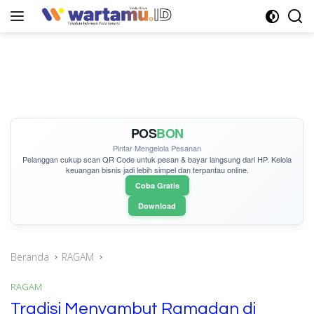
Langsung
ke
konten
POS
BON
Pintar Mengelola Pesanan
Pelanggan cukup
scan QR Code
untuk pesan & bayar langsung dari HP. Kelola
keuangan bisnis jadi lebih simpel dan terpantau online.
Coba Gratis
Download
Beranda
RAGAM
RAGAM
Tradisi Menyambut Ramadan di