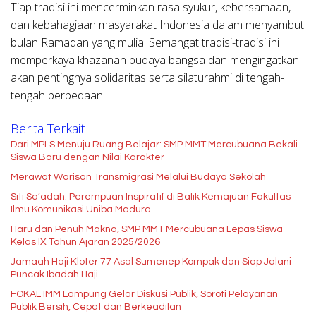
Tiap tradisi ini mencerminkan rasa syukur, kebersamaan,
dan kebahagiaan masyarakat Indonesia dalam menyambut
bulan Ramadan yang mulia. Semangat tradisi-tradisi ini
memperkaya khazanah budaya bangsa dan mengingatkan
akan pentingnya solidaritas serta silaturahmi di tengah-
tengah perbedaan.
Berita Terkait
Dari MPLS Menuju Ruang Belajar: SMP MMT Mercubuana Bekali
Siswa Baru dengan Nilai Karakter
Merawat Warisan Transmigrasi Melalui Budaya Sekolah
Siti Sa’adah: Perempuan Inspiratif di Balik Kemajuan Fakultas
Ilmu Komunikasi Uniba Madura
Haru dan Penuh Makna, SMP MMT Mercubuana Lepas Siswa
Kelas IX Tahun Ajaran 2025/2026
Jamaah Haji Kloter 77 Asal Sumenep Kompak dan Siap Jalani
Puncak Ibadah Haji
FOKAL IMM Lampung Gelar Diskusi Publik, Soroti Pelayanan
Publik Bersih, Cepat dan Berkeadilan